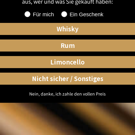
aus, wer und was Sie gekauft haben:
Shopping for
Für mich
Ein Geschenk
Whisky
Rum
Limoncello
Nicht sicher / Sonstiges
Nein, danke, ich zahle den vollen Preis