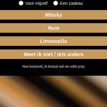
Shopping for
Voor mijzelf
Een cadeau
Whisky
Rum
Limoncello
Weet ik niet / Iets anders
Nee bedankt, ik betaal wel de volle prijs