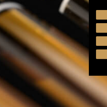
Mixers
Whisky Abonnement
Nederlands
Zoeken
Zoeken
Sluiten
Home
Akashi - Blended 50cl
Akashi - Blended 50cl