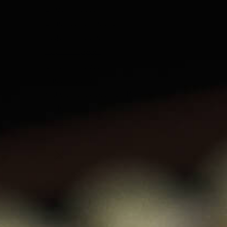
Likeur Proeverij
Limoncello Proeverij
Tequila Proeverij
Vodka Proeverij
Grappa Proeverij
Thee Proeverij
Kruiden & Specerijen Proeverij
Olijfolie Proeverij
Balsamico Proeverij
Volledige Producten
Menu
Volledige Producten
Bekijk alles
Whisky
Rum