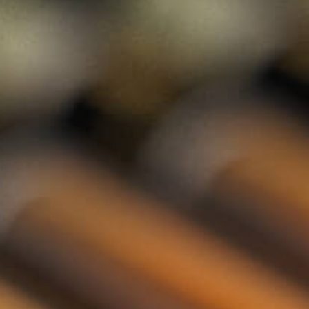
Gin
Likeur
Grappa
Vodka
Tequila
Cognac
Port
Champagne
Jenever
Thee
Kruiden & Specerijen
Olijfolie
Balsamico
Mixers
Whisky Abonnement