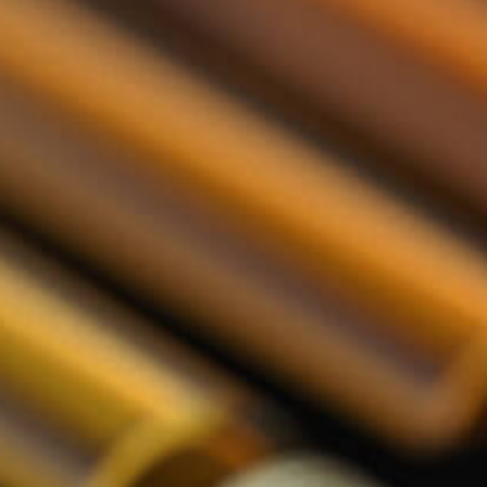
Nederlands
De Tasting Collections
Toon submenu voor De Tasting Co
Whisky Proeverij
Rum Proeverij
Gin Proeverij
Likeur Proeverij
Limoncello Proeverij
Tequila Proeverij
Vodka Proeverij
Grappa Proeverij
Thee Proeverij
Kruiden & Specerijen Proeverij
Olijfolie Proeverij
Balsamico Proeverij