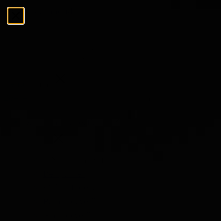
Ga naar de inhoud
Menu
Sluiten
Zoeken
Zoeken
De Tasting Collections
Menu
De Tasting Collections
Bekijk alles
Whisky Proeverij
Rum Proeverij
Gin Proeverij