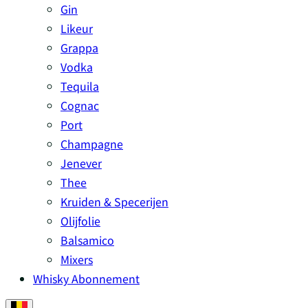
Gin
Likeur
Grappa
Vodka
Tequila
Cognac
Port
Champagne
Jenever
Thee
Kruiden & Specerijen
Olijfolie
Balsamico
Mixers
Whisky Abonnement