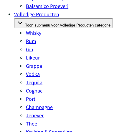
Balsamico Proeverij
Volledige Producten
Toon submenu voor Volledige Producten categorie
Whisky
Rum
Gin
Likeur
Grappa
Vodka
Tequila
Cognac
Port
Champagne
Jenever
Thee
Kruiden & Specerijen