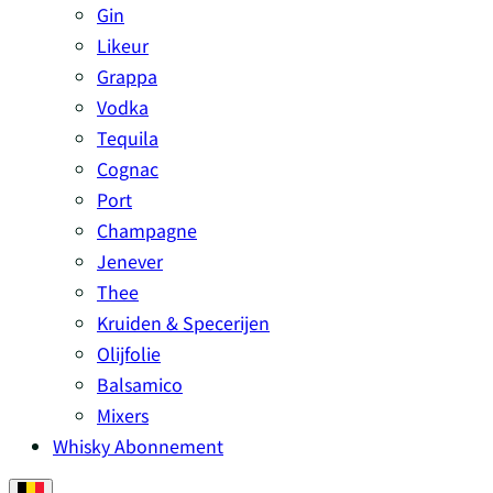
Gin
Likeur
Grappa
Vodka
Tequila
Cognac
Port
Champagne
Jenever
Thee
Kruiden & Specerijen
Olijfolie
Balsamico
Mixers
Whisky Abonnement