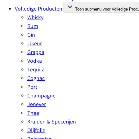
Volledige Producten
Toon submenu voor Volledige Produ
Whisky
Rum
Gin
Likeur
Grappa
Vodka
Tequila
Cognac
Port
Champagne
Jenever
Thee
Kruiden & Specerijen
Olijfolie
Balsamico