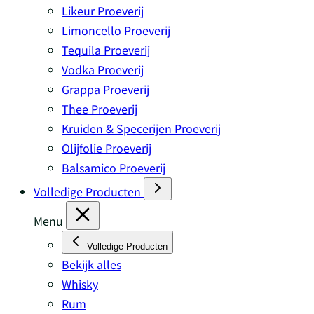
Likeur Proeverij
Limoncello Proeverij
Tequila Proeverij
Vodka Proeverij
Grappa Proeverij
Thee Proeverij
Kruiden & Specerijen Proeverij
Olijfolie Proeverij
Balsamico Proeverij
Volledige Producten
Menu
Volledige Producten
Bekijk alles
Whisky
Rum