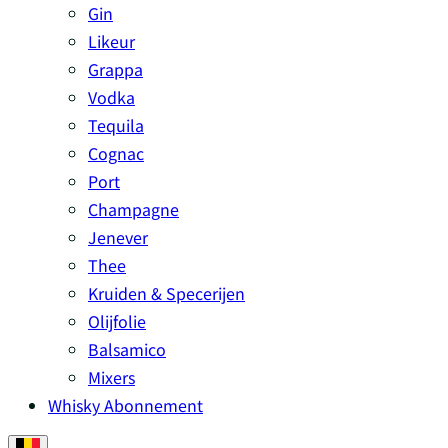
Gin
Likeur
Grappa
Vodka
Tequila
Cognac
Port
Champagne
Jenever
Thee
Kruiden & Specerijen
Olijfolie
Balsamico
Mixers
Whisky Abonnement