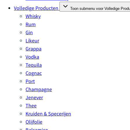
Volledige Producten
Toon submenu voor Volledige Produ
Whisky
Rum
Gin
Likeur
Grappa
Vodka
Tequila
Cognac
Port
Champagne
Jenever
Thee
Kruiden & Specerijen
Olijfolie
Balsamico