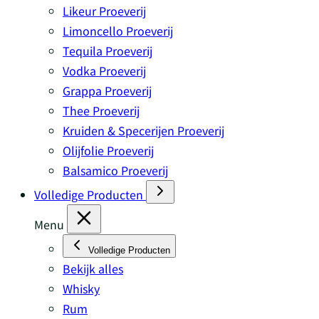
Likeur Proeverij
Limoncello Proeverij
Tequila Proeverij
Vodka Proeverij
Grappa Proeverij
Thee Proeverij
Kruiden & Specerijen Proeverij
Olijfolie Proeverij
Balsamico Proeverij
Volledige Producten
Menu
Volledige Producten
Bekijk alles
Whisky
Rum