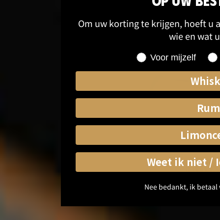
Om uw korting te krijgen, hoeft u 
wie en wat u
Shopping for
Voor mijzelf
Whisk
Rum
Limonce
Weet ik niet / 
Nee bedankt, ik betaal w