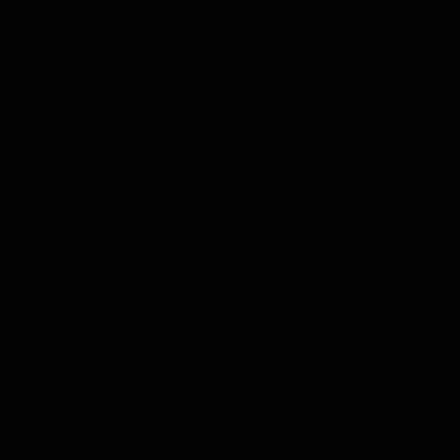
Likeur Proeverij
Limoncello Proeverij
Tequila Proeverij
Vodka Proeverij
Grappa Proeverij
Thee Proeverij
Kruiden & Specerijen Proeverij
Olijfolie Proeverij
Balsamico Proeverij
Volledige Producten
Menu
Volledige Producten
Bekijk alles
Whisky
Rum