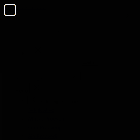
Ga naar de inhoud
Menu
Sluiten
Zoeken
Zoeken
De Tasting Collections
Menu
De Tasting Collections
Bekijk alles
Whisky Proeverij
Rum Proeverij
Gin Proeverij