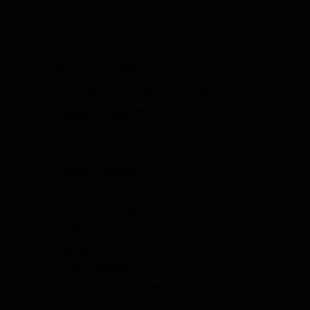
Nederlands
De Tasting Collections
Toon submenu voor De Tasting Collections categorie
Whisky Proeverij
Rum Proeverij
Gin Proeverij
Likeur Proeverij
Limoncello Proeverij
Tequila Proeverij
Vodka Proeverij
Grappa Proeverij
Thee Proeverij
Kruiden & Specerijen Proeverij
Olijfolie Proeverij