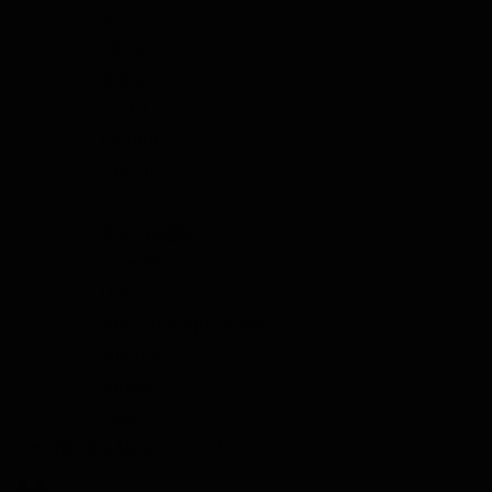
Gin
Likeur
Grappa
Vodka
Tequila
Cognac
Port
Champagne
Jenever
Thee
Kruiden & Specerijen
Olijfolie
Balsamico
Mixers
Whisky Abonnement