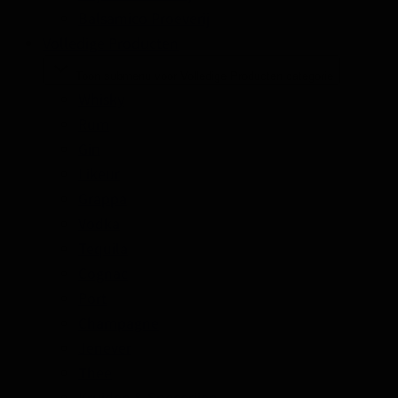
Balsamico Proeverij
Volledige Producten
Toon submenu voor Volledige Producten categorie
Whisky
Rum
Gin
Likeur
Grappa
Vodka
Tequila
Cognac
Port
Champagne
Jenever
Thee
Kruiden & Specerijen