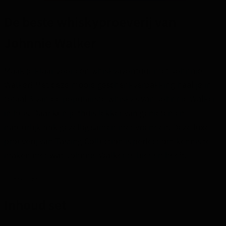
De beste whiskyproeverij van
Johnnie Walker
Maak je klaar voor een whiskyavontuur met Johnnie
Walker! Met deze mooie geschenkverpakking haal je in
totaal 3 van de populairste whisky’s van Johnnie Walker
in huis. Daar kun je thuis lekker van genieten en
natuurlijk ook gezellig samen met vrienden. Deze luxe
proeverij van Tasting Collection is perfect om kennis te
maken met wat Johnnie Walker te bieden heeft.
Lees meer
Inhoud set