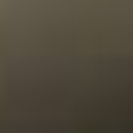
Blended Scotch Whisky
40%
Johnnie Walker, 12 Y - Black Label