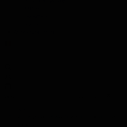
Olijfolie
Balsamico
Mixers
Whisky Abonnement
Nederlands
Zoeken
Zoeken
Sluiten
Home
Johnnie Walker Whisky Proeverij 3 tubes in Luxe
Cadeau Box