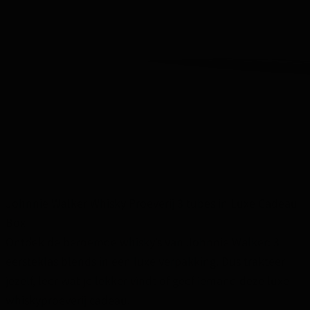
Johnnie Walker Whisky Proeverij 3 tubes in Luxe Cadeau
Box
Ontdek de beroemde whisky’s van Johnnie Walker: 3
eersteklas blends in een luxe verpakking. Dus trakteer
jezelf, leer wat je lekker vindt of geef iemand deze luxe
whiskyproeverij cadeau.