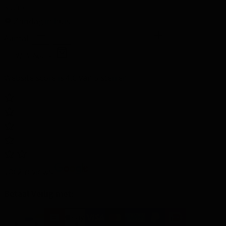
31,95
Zondag in huis
Aantal
In Winkelwagen
Website score is 4.6 van 5 sterren
1062 reviews
Betaal Veilig met: