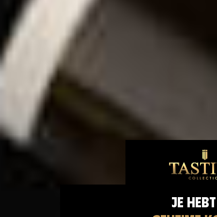
Je hebt