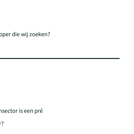
opper die wij zoeken?
nsector is een pré
r?