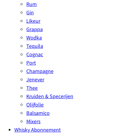
Rum
Gin
Likeur
Grappa
Wodka
Tequila
Cognac
Port
Champagne
Jenever
Thee
Kruiden & Specerijen
Olijfolie
Balsamico
Mixers
Whisky Abonnement