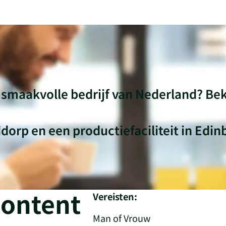
t smaakvolle bedrijf van Nederland? Bek
orp en een productiefaciliteit in Edin
Content
Vereisten:
Man of Vrouw