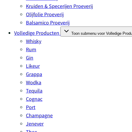
Kruiden & Specerijen Proeverij
Olijfolie Proeverij
Balsamico Proeverij
Volledige Producten
Toon submenu voor Volledige Produ
Whisky
Rum
Gin
Likeur
Grappa
Wodka
Tequila
Cognac
Port
Champagne
Jenever
Thee