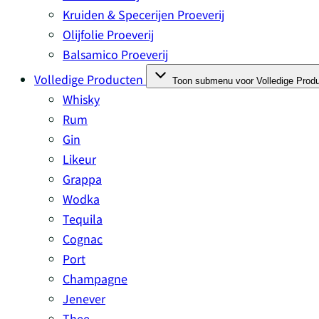
Kruiden & Specerijen Proeverij
Olijfolie Proeverij
Balsamico Proeverij
Volledige Producten
Toon submenu voor Volledige Produ
Whisky
Rum
Gin
Likeur
Grappa
Wodka
Tequila
Cognac
Port
Champagne
Jenever
Thee