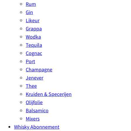
Rum
Gin
Likeur
Grappa
Wodka
Tequila
Cognac
Port
Champagne
Jenever
Thee
Kruiden & Specerijen
Olijfolie
Balsamico
Mixers
Whisky Abonnement