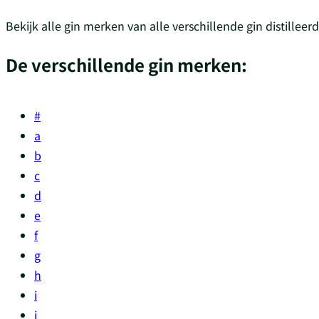
Bekijk alle gin merken van alle verschillende gin distilleer
De verschillende gin merken:
#
a
b
c
d
e
f
g
h
i
j