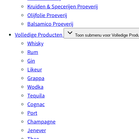
Kruiden & Specerijen Proeverij
Olijfolie Proeverij
Balsamico Proeverij
Volledige Producten
Toon submenu voor Volledige Produ
Whisky
Rum
Gin
Likeur
Grappa
Wodka
Tequila
Cognac
Port
Champagne
Jenever
Thee