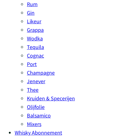
Rum
Gin
Likeur
Grappa
Wodka
Tequila
Cognac
Port
Champagne
Jenever
Thee
Kruiden & Specerijen
Olijfolie
Balsamico
Mixers
Whisky Abonnement