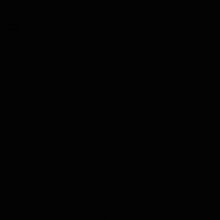
Relatiegeschenken
Nederlands
De Tasting Collections
Toon submenu voor De Tasting Collections categorie
Whisky Proeverij
Rum Proeverij
Gin Proeverij
Likeur Proeverij
Limoncello Proeverij
Tequila Proeverij
Vodka Proeverij
Grappa Proeverij
Jenever Proeverij