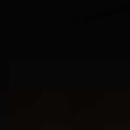
Bekijken
Gin Proeverij 6 tubes in Luxe Cadeau Box
De prijs is
afhankelijk van de gekozen opties op de
productpagina
Vanaf
38,95
Dinsdag in huis