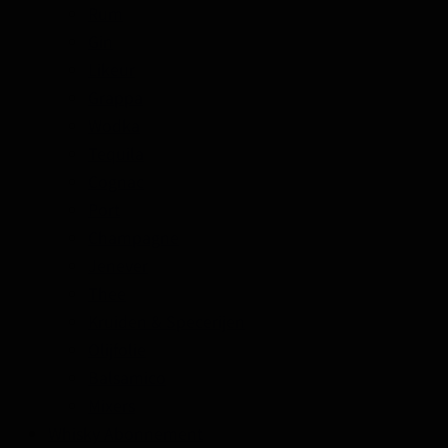
Rum
Gin
Likeur
Grappa
Wodka
Tequila
Cognac
Port
Champagne
Jenever
Thee
Kruiden & Specerijen
Olijfolie
Balsamico
Mixers
Whisky Abonnement