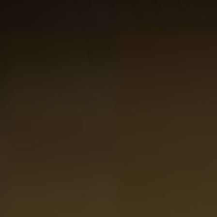
Bekijken
Gin Proeverij 12 tubes in Luxe Cadeau Box
71,50