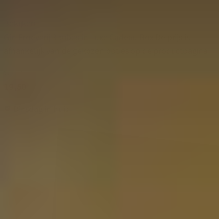
Bekijken
Gin Proeverij 3 tubes in Luxe Cadeau Box
De prijs is
afhankelijk van de gekozen opties op de productpagina
Vanaf
19,50
Dinsdag in huis