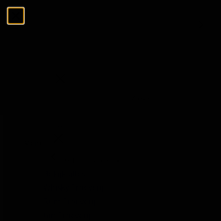
Ga naar de inhoud
Menu
Sluiten
Zoeken
Zoeken
De Tasting Collections
Menu
De Tasting Collections
Bekijk alles
Whisky Proeverij
Rum Proeverij
Gin Proeverij