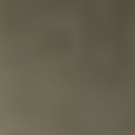
detail verpakt en samengesteld. Door het stijlvolle
ontwerp is elke giftbox een blikvanger. Leuk om te
ontvangen en te geven.
Samengesteld door experts
In elke Gin Tasting Collection vind je bekende favorieten,
maar ook merken die onder de radar vliegen. Een cadeau
dat nieuwsgierig maakt en verrast.