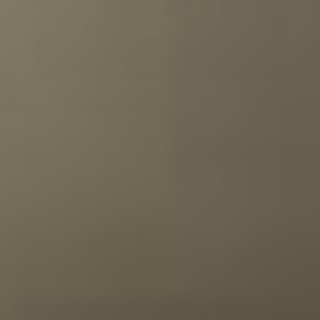
Een mooie ginbeleving
Met deze proefsets geef je niet zomaar iets. Dit is dé
mogelijkheid om nieuwe smaken te ontdekken en
misschien wel bijzondere momenten te creëren. Een
cadeau dat bijblijft.
Voor elke ginliefhebber iets
bijzonders
Een cadeau vinden waarmee je echt goede sier maakt, is