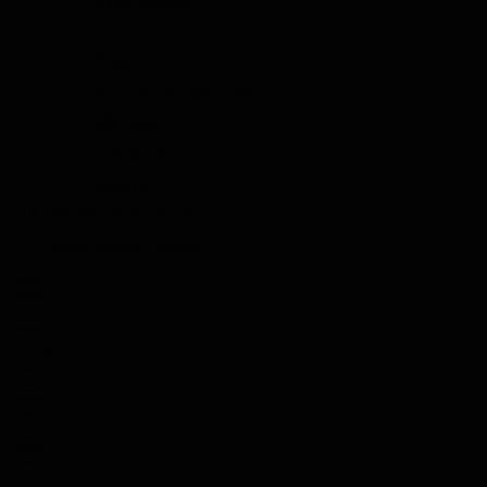
Jenever
Thee
Kruiden & Specerijen
Olijfolie
Balsamico
Mixers
Whisky Abonnement
Relatiegeschenken
Nederlands