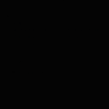
Bekijken
Gin Proeverij 3 tubes in Luxe Cadeau Box
De prijs is
afhankelijk van de gekozen opties op de
productpagina
Vanaf
19,50
Dinsdag in huis