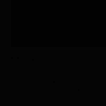
Het leukste gincadeau
Gin is niet zomaar een drankje, het is een vloeibare
ontdekkingstocht langs kruiden en botanicals uit de
hele wereld. Voor de liefhebber die graag nieuwe
smaken ontdekt, is een van deze exclusieve giftsets
een schot in de roos.