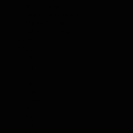
Thee Proeverij
Kruiden & Specerijen Proeverij
Olijfolie Proeverij
Balsamico Proeverij
Volledige Producten
Toon submenu voor Volledige Producten categorie
Whisky
Rum
Gin
Likeur
Grappa
Wodka
Tequila
Cognac
Port
Champagne