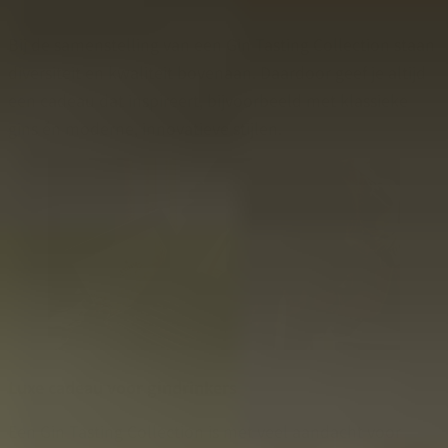
Bij de samenstelling van een Gin Tasting Collection staan
diversiteit en kwaliteit bovenaan. Daardoor geef je altijd
een cadeau dat inspireert, bijvoorbeeld met klassieke
gins én moderne, innovatieve stijlen.
Luxe cadeau voor gindrinkers
Een Gin Tasting Collection is met veel aandacht voor