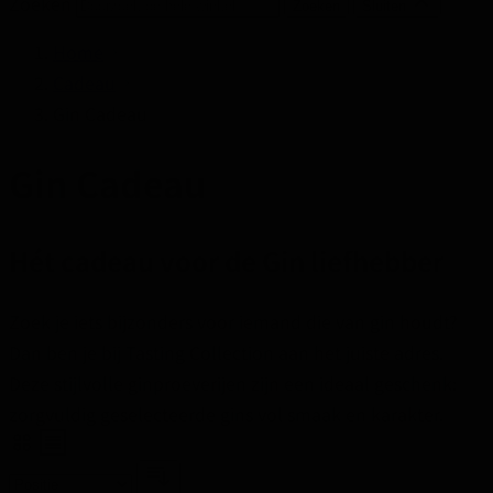
Zoeken
Zoeken
Sluiten
Home
Cadeau
Gin Cadeau
Gin Cadeau
Hét cadeau voor de Gin liefhebber
Zoek je iets bijzonders voor iemand die van gin houdt?
Dan ben je bij Tasting Collection aan het juiste adres.
Deze stijlvolle ginproeverijen zijn een ideaal geschenk:
zorgvuldig geselecteerde gins vol smaak en karakter.