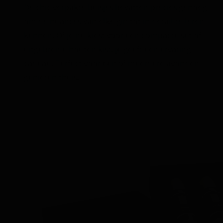
De chic verpakte buisjes bevatten precies genoeg
om de nuances van elke gin tot in detail te leren
kennen. Of je nu kiest voor een compacte set of
uitgebreide houten kist, je geeft een ervaring
cadeau. Perfect voor een of meerdere avonden
genieten thuis.