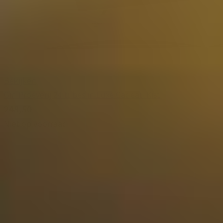
Bekijken
Gin Proeverij 24 tubes in Luxe Cadeau Kist
248,50
Niet op voorraad