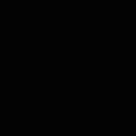
Likeur Proeverij
Limoncello Proeverij
Tequila Proeverij
Vodka Proeverij
Grappa Proeverij
Jenever Proeverij
Thee Proeverij
Kruiden & Specerijen Proeverij
Olijfolie Proeverij
Balsamico Proeverij
Volledige Producten
Menu
Volledige Producten
Bekijk alles
Whisky