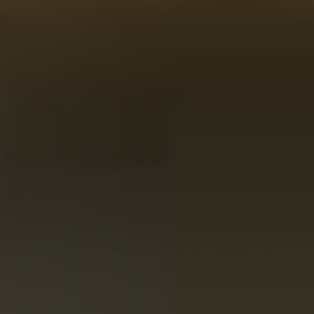
Gin Proeverij 24 tubes in Luxe Cadeau Kist
248,50
Niet op voorraad
5
producten
Toon
Verrassende gins met nieuwe
smaken
De frisse geur van jeneverbessen gecombineerd met
verrassende botanicals zoals lavendel, citrus en zelfs
exotische kruiden: gin is een avontuur voor je zintuigen.
Met deze tastingsets geef je niet weer een fles gin cadeau,
maar een moment van ontdekking.