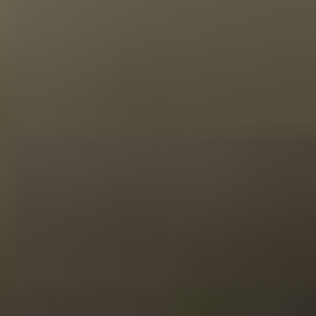
niet altijd eenvoudig. Wat geef je de ginliefhebber die al
een goed gevulde collectie heeft of precies weet wat die
lekker vindt? Gelukkig hebben wij de oplossing.
De thuisproeverijen van Tasting Collection zijn er in
verschillende formaten en voor elk budget. Verras
iemand met een lekkere ginproeverij met 3 buisjes (een
smakelijk gebaar) of kies voor een uitgebreide houten
kist met 24 (!) verschillende gins. Waar je uiteindelijk ook
voor gaat, je geeft een onvergetelijk cadeau.
In de sets vind je een grote afwisseling in smaken, van de
klassieke London Dry Gin en Old Tom tot vernieuwende
lokale varianten met zelfgeplukte botanicals. Wist je dat
er zelfs gins zijn met ingrediënten als vlierbloesem,
zeewier en cacao?