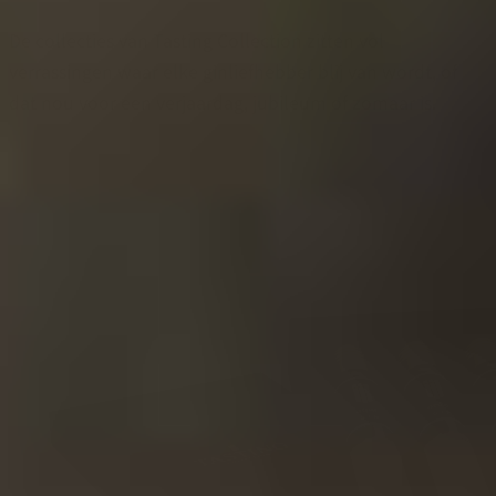
De collecties van Tasting Collection zitten vol
verrassingen waar elke ginliefhebber blij van wordt, of
dat nou voor een verjaardag, jubileum of zomaar is.