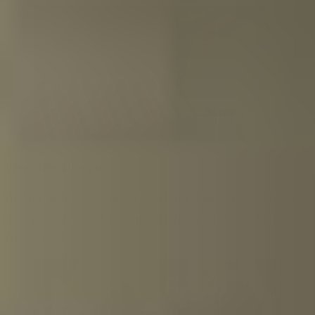
Leer alles over gin
Bij elke geschenkdoos zit een boekje vol leuke weetjes
over gin, zodat het cadeau niet alleen lekker maar ook
leerzaam is.