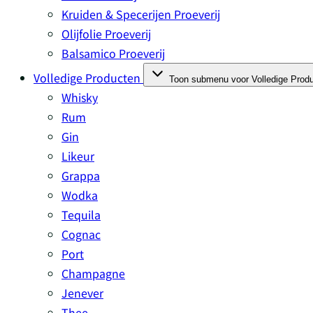
Kruiden & Specerijen Proeverij
Olijfolie Proeverij
Balsamico Proeverij
Volledige Producten
Toon submenu voor Volledige Produ
Whisky
Rum
Gin
Likeur
Grappa
Wodka
Tequila
Cognac
Port
Champagne
Jenever
Thee