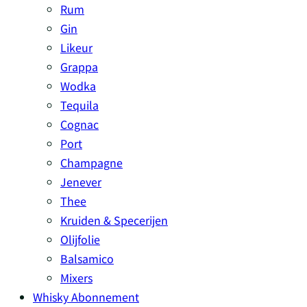
Rum
Gin
Likeur
Grappa
Wodka
Tequila
Cognac
Port
Champagne
Jenever
Thee
Kruiden & Specerijen
Olijfolie
Balsamico
Mixers
Whisky Abonnement