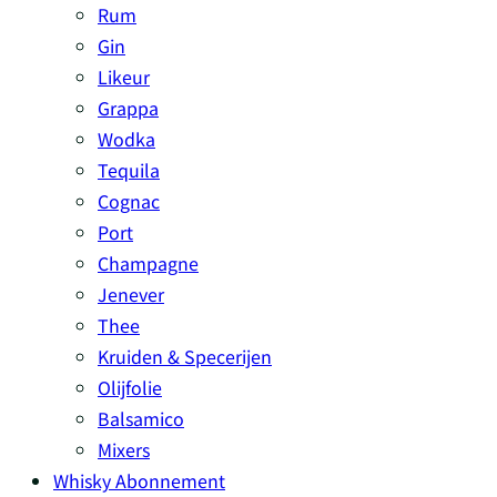
Rum
Gin
Likeur
Grappa
Wodka
Tequila
Cognac
Port
Champagne
Jenever
Thee
Kruiden & Specerijen
Olijfolie
Balsamico
Mixers
Whisky Abonnement