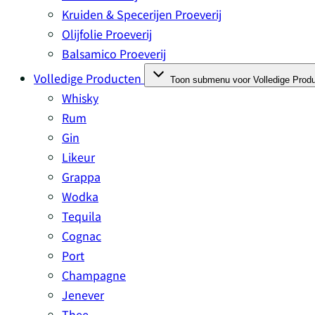
Kruiden & Specerijen Proeverij
Olijfolie Proeverij
Balsamico Proeverij
Volledige Producten
Toon submenu voor Volledige Produ
Whisky
Rum
Gin
Likeur
Grappa
Wodka
Tequila
Cognac
Port
Champagne
Jenever
Thee