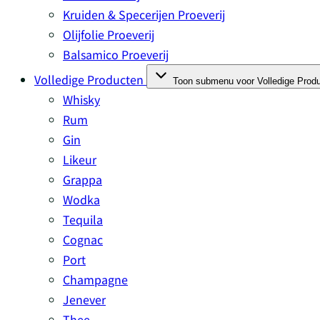
Kruiden & Specerijen Proeverij
Olijfolie Proeverij
Balsamico Proeverij
Volledige Producten
Toon submenu voor Volledige Produ
Whisky
Rum
Gin
Likeur
Grappa
Wodka
Tequila
Cognac
Port
Champagne
Jenever
Thee