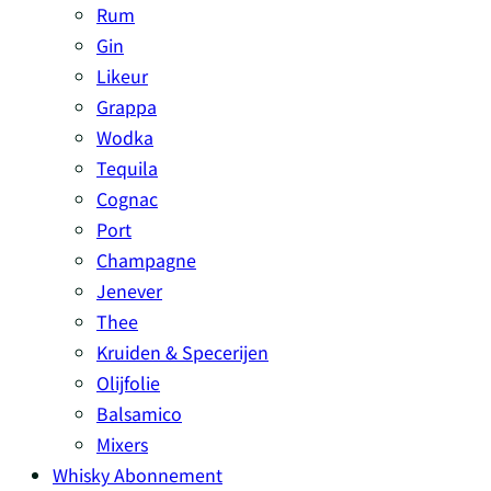
Rum
Gin
Likeur
Grappa
Wodka
Tequila
Cognac
Port
Champagne
Jenever
Thee
Kruiden & Specerijen
Olijfolie
Balsamico
Mixers
Whisky Abonnement