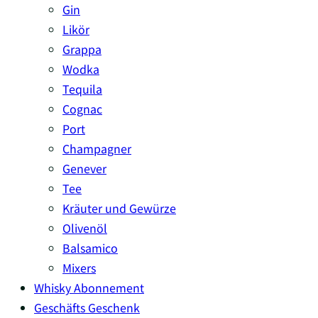
Gin
Likör
Grappa
Wodka
Tequila
Cognac
Port
Champagner
Genever
Tee
Kräuter und Gewürze
Olivenöl
Balsamico
Mixers
Whisky Abonnement
Geschäfts Geschenk