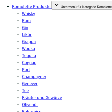
Komplette Produkte
Untermenü für Kategorie Komplette
Whisky
Rum
Gin
Likör
Grappa
Wodka
Tequila
Cognac
Port
Champagner
Genever
Tee
Kräuter und Gewürze
Olivenöl
Balsamico