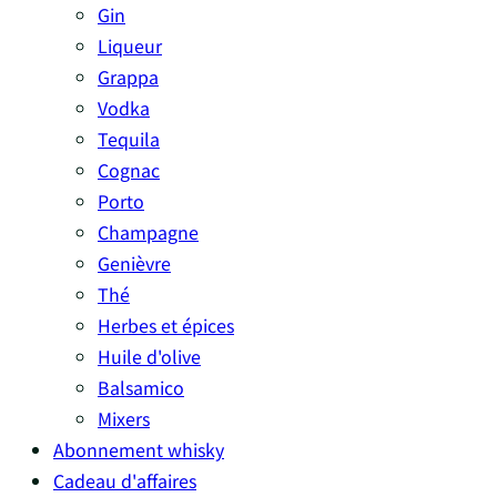
Gin
Liqueur
Grappa
Vodka
Tequila
Cognac
Porto
Champagne
Genièvre
Thé
Herbes et épices
Huile d'olive
Balsamico
Mixers
Abonnement whisky
Cadeau d'affaires