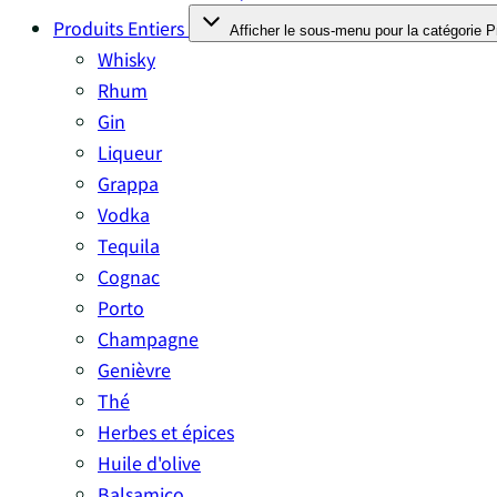
Produits Entiers
Afficher le sous-menu pour la catégorie P
Whisky
Rhum
Gin
Liqueur
Grappa
Vodka
Tequila
Cognac
Porto
Champagne
Genièvre
Thé
Herbes et épices
Huile d'olive
Balsamico