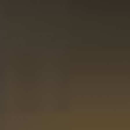
Un cadeau de Grappa qui surprend et
enrichit
La grappa est un véritable cadeau pour les connaisseurs.
Avec ce cadeau, vous apportez le goût de l'Italie dans le
salon de quelqu'un. Chaque gorgée raconte une
nouvelle histoire sur les producteurs, qui fabriquent
souvent de la grappa sur leurs propres terres depuis de
nombreuses générations.
Peu importe lequel des différents dégustations vous
choisissez finalement, car avec les coffrets cadeaux de
Tasting Collection, vous offrez toujours quelque chose de
surprenant. Vous ne donnez pas seulement une boisson,
mais une expérience. La sélection va des grappas légères
et fruitées aux variantes complexes et vieillies en bois,