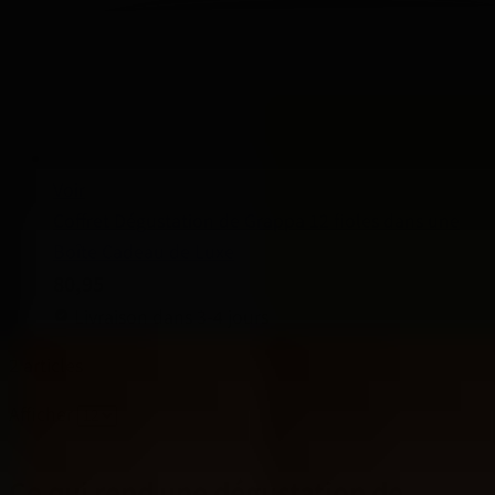
Voir
Coffret Dégustation de Grappa 12 fioles dans une
Boîte Cadeau de Luxe
80,95
Livraison dans 3-4 jours
2
articles
Afficher
Ce qui rend une dégustation de