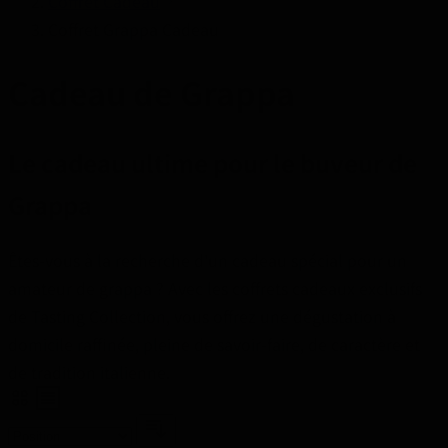
Coffret Cadeau
Coffret Grappa Cadeau
Cadeau de Grappa
Le cadeau ultime pour le buveur de
Grappa
Êtes-vous à la recherche d'un cadeau spécial pour un
amateur de grappa ? Avec les coffrets cadeaux exclusifs
de Tasting Collection, vous offrez une dégustation à
domicile raffinée, pleine de savoir-faire, de caractère et
de tradition italienne.