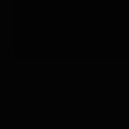
Un cadeau avec une histoire
Avec les ensembles cadeaux de grappa de Tasting
Collection, vous offrez plus qu'une simple bouteille.
Vous offrez un voyage de découverte à travers le
monde de la grappa. Chaque ensemble contient
des grappas soigneusement sélectionnées,
emballées individuellement dans des tubes en verre