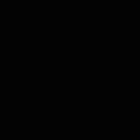
Gin
Liqueur
Grappa
Vodka
Tequila
Cognac
Porto
Champagne
Genièvre
Thé
Herbes et épices
Huile d'olive
Balsamico
Mixers
Abonnement whisky
Cadeau d'affaires