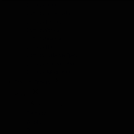
Coffrets Liqueur
Coffrets Limoncello
Coffrets Tequila
Coffrets Vodka
Coffrets Grappa
Coffrets Thé
Coffrets Herbes & Épices
Coffrets Huiles d'Olive
Coffrets Balsamique
Produits Entiers
Menu
Produits Entiers
Tout voir
Whisky
Rhum