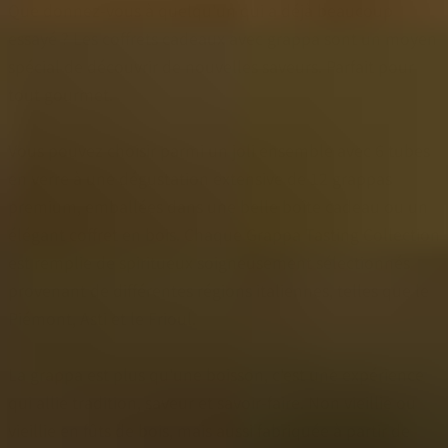
Que donnez-vous à quelqu'un qui a déjà beaucoup
essayé ? Les coffrets cadeaux avec grappa sont un moyen
spécial de découvrir de nouvelles saveurs. Parfait pour
tout gourmet.
Vous pouvez choisir parmi un joli ensemble avec 6 tubes
en verre à une dégustation extensive de 12 grappas
premium, emballées dans une belle boîte cadeau ou un
élégant coffret en bois. Chaque Grappa Tasting Collection
est remplie de spiritueux soigneusement sélectionnés
provenant de différentes régions italiennes, telles que le
Piémont, Asti et le Frioul.
La grappa est plus qu'une boisson, c'est une expérience
qui allie tradition, saveur et savoir-faire. Non vieillie ou
vieillie en fûts de bois, mais aussi fabriquée à partir de