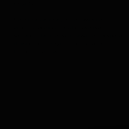
élégants.
C'est un cadeau idéal pour les passionnés qui
aiment découvrir de nouvelles saveurs ou
souhaitent élargir leurs connaissances. Vous pouvez
choisir entre un élégant coffret cadeau ou un
luxueux étui en bois.