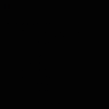
Les Tasting Collections
Afficher le sous-menu pour la catégorie Les Tasting
Collections
Coffrets Whisky
Coffrets Rhum
Coffrets Gin
Coffrets Liqueur
Coffrets Limoncello
Coffrets Tequila
Coffrets Vodka
Coffrets Grappa
Coffrets Thé
Coffrets Herbes & Épices