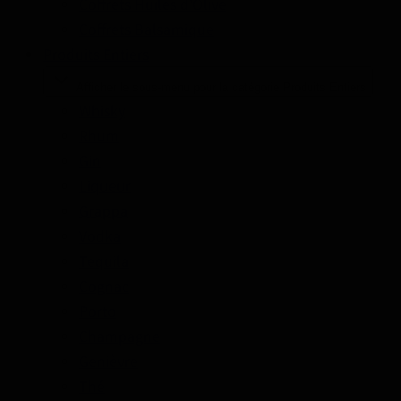
Coffrets Huiles d'Olive
Coffrets Balsamique
Produits Entiers
Afficher le sous-menu pour la catégorie Produits Entiers
Whisky
Rhum
Gin
Liqueur
Grappa
Vodka
Tequila
Cognac
Porto
Champagne
Genièvre
Thé