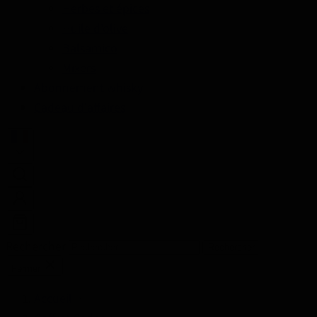
Herbes et épices
Huile d'olive
Balsamico
Mixers
Abonnement whisky
Cadeau d'affaires
Rechercher
Rechercher
Fermer
Accueil