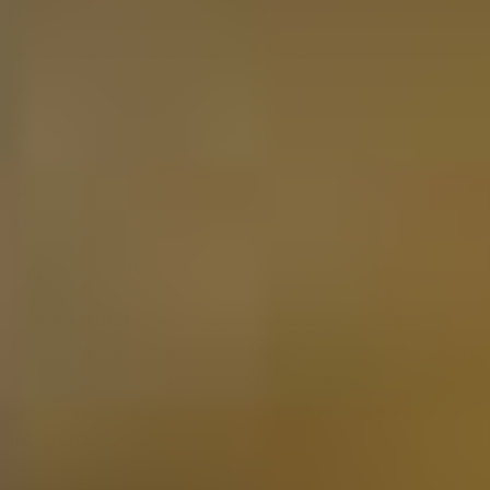
La note du site est de 5 sur 5 étoiles
Nadine van Balkom-Steinhauer
C'est toujours un plaisir de commander chez vous.
Excellent service, site web très clair, et l'achat est joliment
emballé, même s'il ne s'agit pas d'un cadeau. La
possibilité d'ajouter un message personnel est également
un avantage considérable.
26-01-2025