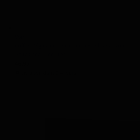
Voir
Coffret Dégustation de Grappa 6 fioles dans une
Boîte Cadeau de Luxe
46,95
Livraison dans 3-4 jours