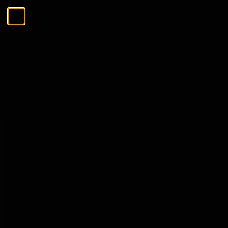
Allez au contenu
Menu
Fermer
Rechercher
Rechercher
Les Tasting Collections
Menu
Les Tasting Collections
Tout voir
Coffrets Whisky
Coffrets Rhum
Coffrets Gin