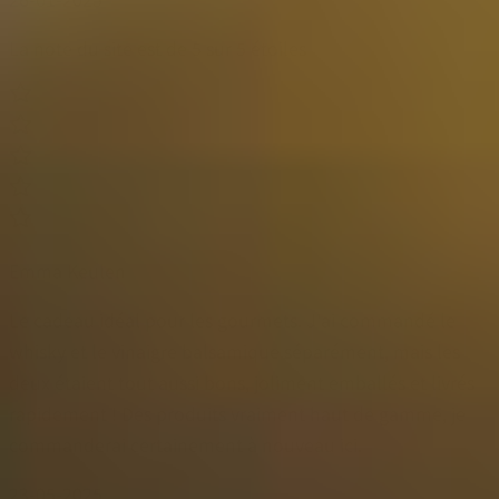
La note du site est de 5 sur 5 étoiles
Emma Keulen
Le cadeau idéal pour les gourmets. J'ai commandé le
whisky et le vinaigre balsamique séparément, mais les
deux étaient tout aussi bons, joliment emballés et livrés
rapidement ! Des produits vraiment haut de gamme, je
commanderai certainement à nouveau ici.
23-05-2025