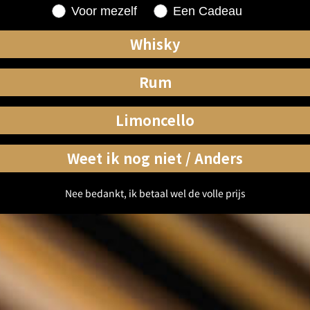
Shopping for
Voor mezelf
Een Cadeau
Whisky
Rum
Limoncello
Weet ik nog niet / Anders
Nee bedankt, ik betaal wel de volle prijs