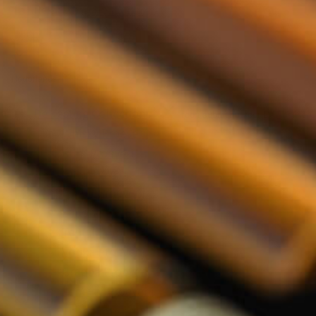
Relatiegeschenken
Nederlands
De Tasting Collections
Toon submenu voor De Tasting Co
Whisky Proeverij
Rum Proeverij
Gin Proeverij
Likeur Proeverij
Limoncello Proeverij
Tequila Proeverij
Vodka Proeverij
Grappa Proeverij
Jenever Proeverij
Thee Proeverij