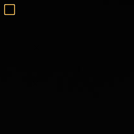
Ga naar de inhoud
Menu
Sluiten
Zoeken
Zoeken
De Tasting Collections
Menu
De Tasting Collections
Bekijk alles
Whisky Proeverij
Rum Proeverij
Gin Proeverij