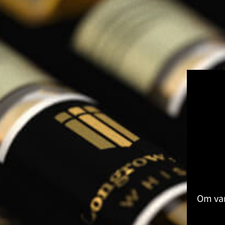
Kruiden & Specerijen Proeverij
Olijfolie Proeverij
Balsamico Proeverij
Volledige Producten
Toon submenu voor Volledige Produ
Whisky
Rum
Gin
Likeur
Grappa
Wodka
Tequila
Cognac
Port
Champagne
Om van
Jenever
Thee