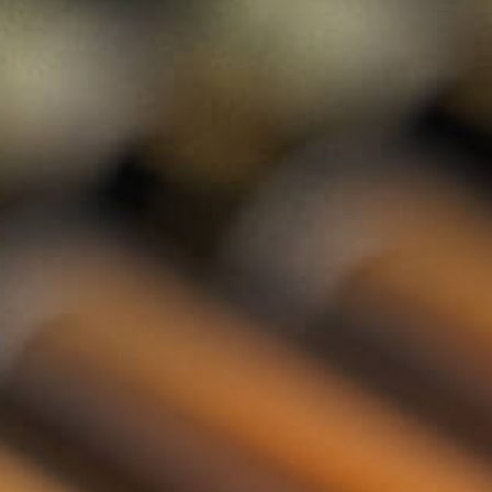
Rum
Gin
Likeur
Grappa
Wodka
Tequila
Cognac
Port
Champagne
Jenever
Thee
Kruiden & Specerijen
Olijfolie
Balsamico
Mixers
Whisky Abonnement