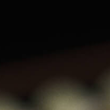
Likeur Proeverij
Limoncello Proeverij
Tequila Proeverij
Vodka Proeverij
Grappa Proeverij
Jenever Proeverij
Thee Proeverij
Kruiden & Specerijen Proeverij
Olijfolie Proeverij
Balsamico Proeverij
Volledige Producten
Menu
Volledige Producten
Bekijk alles
Whisky