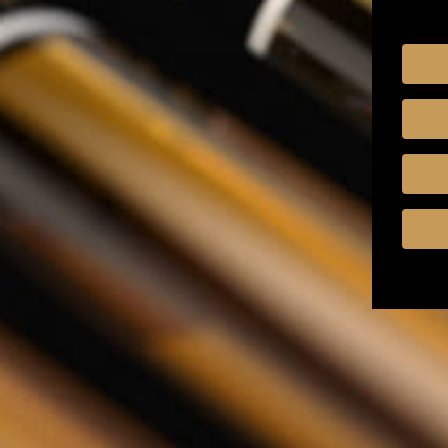
Kruiden & Specerijen
Olijfolie
Balsamico
Mixers
Whisky Abonnement
Relatiegeschenken
Nederlands
Zoeken
Zoeken
Sluiten
Home