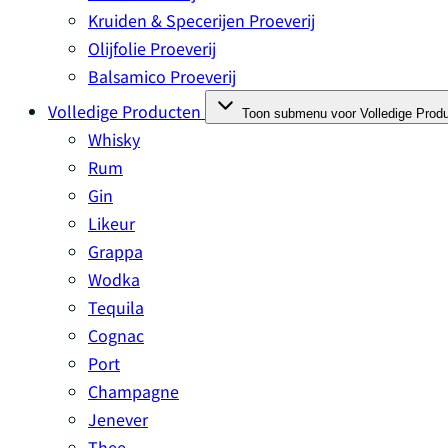
Kruiden & Specerijen Proeverij
Olijfolie Proeverij
Balsamico Proeverij
Volledige Producten
Toon submenu voor Volledige Produ
Whisky
Rum
Gin
Likeur
Grappa
Wodka
Tequila
Cognac
Port
Champagne
Jenever
Thee