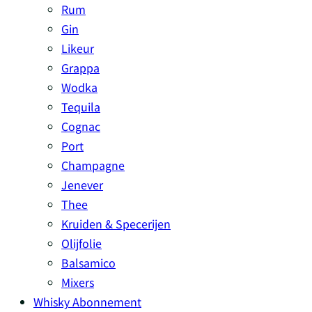
Rum
Gin
Likeur
Grappa
Wodka
Tequila
Cognac
Port
Champagne
Jenever
Thee
Kruiden & Specerijen
Olijfolie
Balsamico
Mixers
Whisky Abonnement