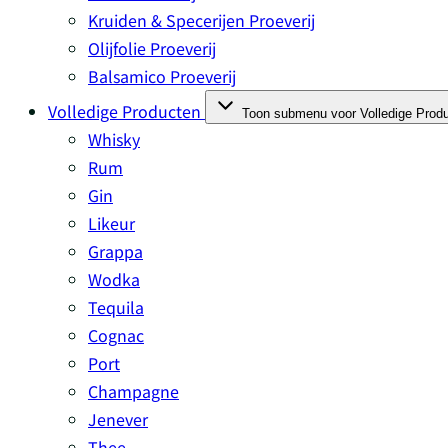
Kruiden & Specerijen Proeverij
Olijfolie Proeverij
Balsamico Proeverij
Volledige Producten
Toon submenu voor Volledige Produ
Whisky
Rum
Gin
Likeur
Grappa
Wodka
Tequila
Cognac
Port
Champagne
Om van
Jenever
Thee