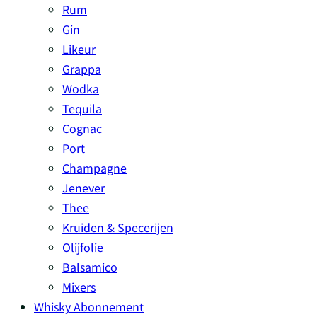
Rum
Gin
Likeur
Grappa
Wodka
Tequila
Cognac
Port
Champagne
Jenever
Thee
Kruiden & Specerijen
Olijfolie
Balsamico
Mixers
Whisky Abonnement