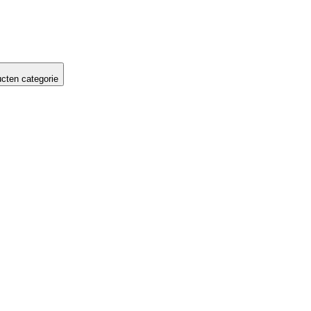
cten categorie
Je hebt een
geheime korting!
 je geheime korting te profiteren, hoef je alleen maar
geven voor wie en wat je koopt: