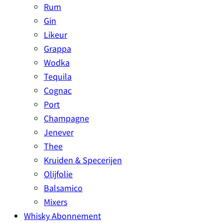
Rum
Gin
Likeur
Grappa
Wodka
Tequila
Cognac
Port
Champagne
Jenever
Thee
Kruiden & Specerijen
Olijfolie
Balsamico
Mixers
Whisky Abonnement