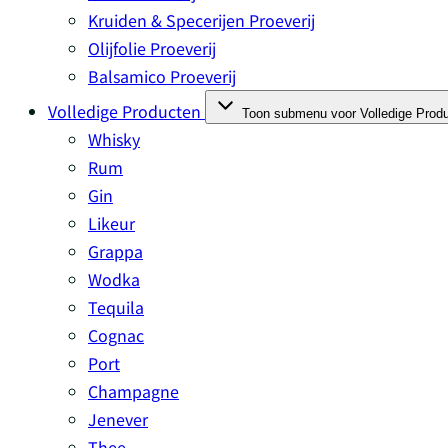
Kruiden & Specerijen Proeverij
Olijfolie Proeverij
Balsamico Proeverij
Volledige Producten
Toon submenu voor Volledige Produ
Whisky
Rum
Gin
Likeur
Grappa
Wodka
Tequila
Cognac
Port
Champagne
Jenever
Thee