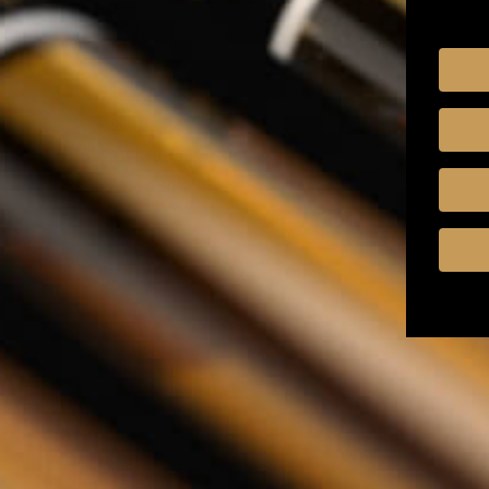
Kruiden & Specerijen
Olijfolie
Balsamico
Mixers
Whisky Abonnement
Relatiegeschenken
Nederlands
Zoeken
Zoeken
Sluiten
Home