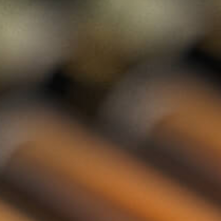
Rum
Gin
Likeur
Grappa
Wodka
Tequila
Cognac
Port
Champagne
Jenever
Thee
Kruiden & Specerijen
Olijfolie
Balsamico
Mixers
Whisky Abonnement