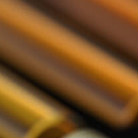
Relatiegeschenken
Nederlands
De Tasting Collections
Toon submenu voor De Tasting Co
Whisky Proeverij
Rum Proeverij
Gin Proeverij
Likeur Proeverij
Limoncello Proeverij
Tequila Proeverij
Vodka Proeverij
Grappa Proeverij
Jenever Proeverij
Thee Proeverij