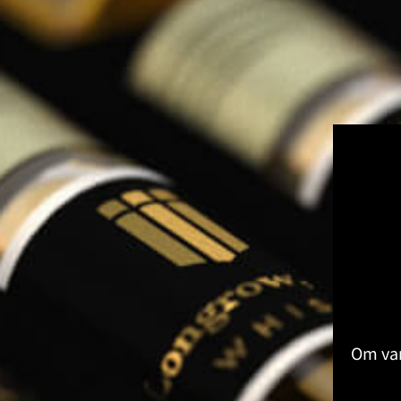
Kruiden & Specerijen Proeverij
Olijfolie Proeverij
Balsamico Proeverij
Volledige Producten
Toon submenu voor Volledige Produ
Whisky
Rum
Gin
Likeur
Grappa
Wodka
Tequila
Cognac
Port
Champagne
Om van
Jenever
Thee