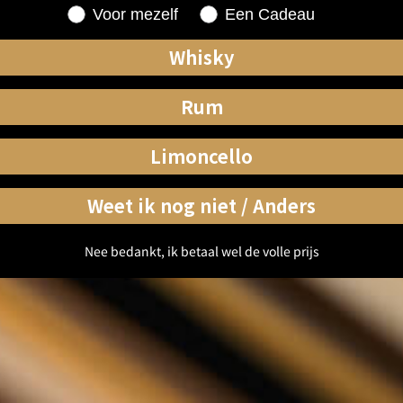
Shopping for
Voor mezelf
Een Cadeau
Whisky
Rum
Limoncello
Weet ik nog niet / Anders
Nee bedankt, ik betaal wel de volle prijs