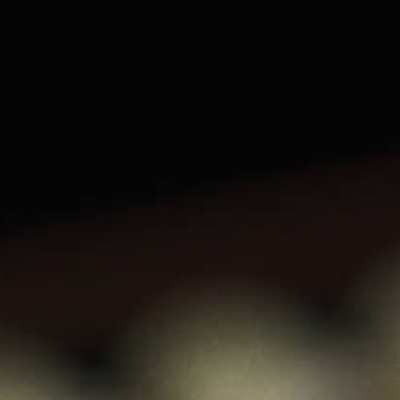
Likeur Proeverij
Limoncello Proeverij
Tequila Proeverij
Vodka Proeverij
Grappa Proeverij
Jenever Proeverij
Thee Proeverij
Kruiden & Specerijen Proeverij
Olijfolie Proeverij
Balsamico Proeverij
Volledige Producten
Menu
Volledige Producten
Bekijk alles
Whisky