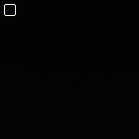
Ga naar de inhoud
Menu
Sluiten
Zoeken
Zoeken
De Tasting Collections
Menu
De Tasting Collections
Bekijk alles
Whisky Proeverij
Rum Proeverij
Gin Proeverij