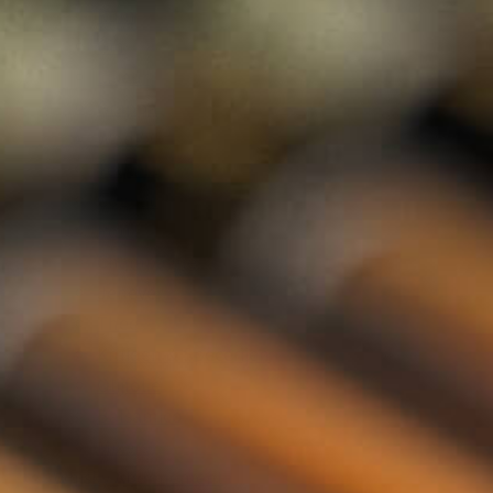
Rum
Gin
Likeur
Grappa
Wodka
Tequila
Cognac
Port
Champagne
Jenever
Thee
Kruiden & Specerijen
Olijfolie
Balsamico
Mixers
Whisky Abonnement