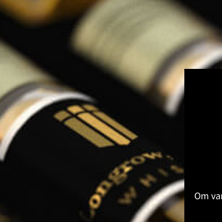
Kruiden & Specerijen Proeverij
Olijfolie Proeverij
Balsamico Proeverij
Volledige Producten
Toon submenu voor Volledige Produ
Whisky
Rum
Gin
Likeur
Grappa
Wodka
Tequila
Cognac
Port
Champagne
Om van
Jenever
Thee