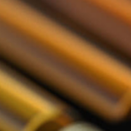
Relatiegeschenken
Nederlands
De Tasting Collections
Toon submenu voor De Tasting Co
Whisky Proeverij
Rum Proeverij
Gin Proeverij
Likeur Proeverij
Limoncello Proeverij
Tequila Proeverij
Vodka Proeverij
Grappa Proeverij
Jenever Proeverij
Thee Proeverij