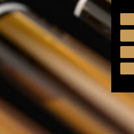
Kruiden & Specerijen
Olijfolie
Balsamico
Mixers
Whisky Abonnement
Relatiegeschenken
Nederlands
Zoeken
Zoeken
Sluiten
Home