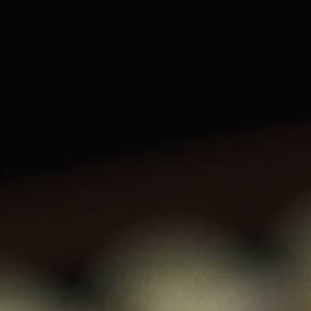
Likeur Proeverij
Limoncello Proeverij
Tequila Proeverij
Vodka Proeverij
Grappa Proeverij
Jenever Proeverij
Thee Proeverij
Kruiden & Specerijen Proeverij
Olijfolie Proeverij
Balsamico Proeverij
Volledige Producten
Menu
Volledige Producten
Bekijk alles
Whisky