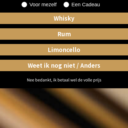
Shopping for
Voor mezelf
Een Cadeau
Whisky
Rum
Limoncello
Weet ik nog niet / Anders
Nee bedankt, ik betaal wel de volle prijs