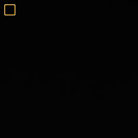
Ga naar de inhoud
Menu
Sluiten
Zoeken
Zoeken
De Tasting Collections
Menu
De Tasting Collections
Bekijk alles
Whisky Proeverij
Rum Proeverij
Gin Proeverij