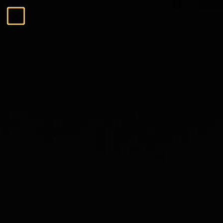
Ga naar de inhoud
Menu
Sluiten
Zoeken
Zoeken
De Tasting Collections
Menu
De Tasting Collections
Bekijk alles
Whisky Proeverij
Rum Proeverij
Gin Proeverij