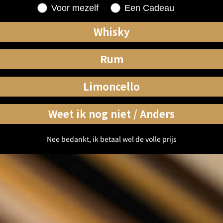
Shopping for
Voor mezelf
Een Cadeau
Whisky
Rum
Limoncello
Weet ik nog niet / Anders
Nee bedankt, ik betaal wel de volle prijs