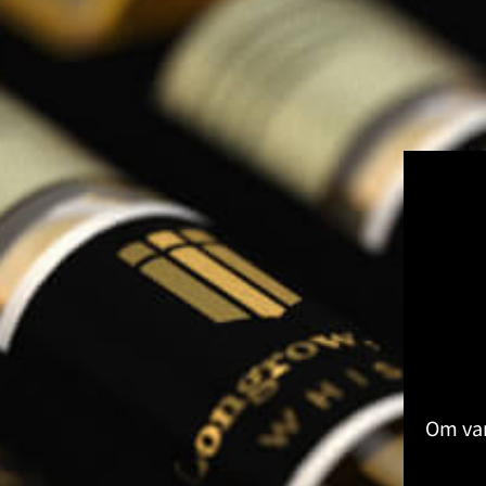
Kruiden & Specerijen Proeverij
Olijfolie Proeverij
Balsamico Proeverij
Volledige Producten
Toon submenu voor Volledige Produ
Whisky
Rum
Gin
Likeur
Grappa
Wodka
Tequila
Cognac
Port
Champagne
Om van
Jenever
Thee