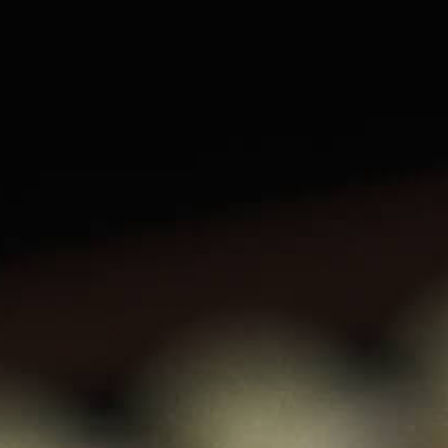
Likeur Proeverij
Limoncello Proeverij
Tequila Proeverij
Vodka Proeverij
Grappa Proeverij
Jenever Proeverij
Thee Proeverij
Kruiden & Specerijen Proeverij
Olijfolie Proeverij
Balsamico Proeverij
Volledige Producten
Menu
Volledige Producten
Bekijk alles
Whisky