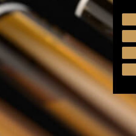
Kruiden & Specerijen
Olijfolie
Balsamico
Mixers
Whisky Abonnement
Relatiegeschenken
Nederlands
Zoeken
Zoeken
Sluiten
Home