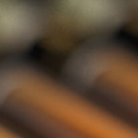
Rum
Gin
Likeur
Grappa
Wodka
Tequila
Cognac
Port
Champagne
Jenever
Thee
Kruiden & Specerijen
Olijfolie
Balsamico
Mixers
Whisky Abonnement