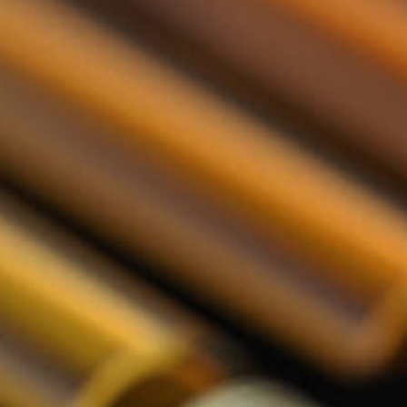
Relatiegeschenken
Nederlands
De Tasting Collections
Toon submenu voor De Tasting Co
Whisky Proeverij
Rum Proeverij
Gin Proeverij
Likeur Proeverij
Limoncello Proeverij
Tequila Proeverij
Vodka Proeverij
Grappa Proeverij
Jenever Proeverij
Thee Proeverij