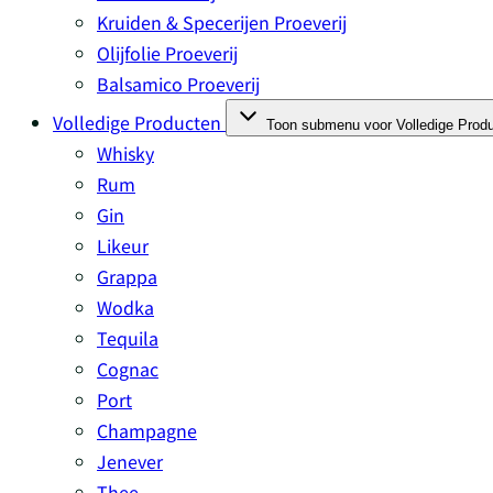
Kruiden & Specerijen Proeverij
Olijfolie Proeverij
Balsamico Proeverij
Volledige Producten
Toon submenu voor Volledige Produ
Whisky
Rum
Gin
Likeur
Grappa
Wodka
Tequila
Cognac
Port
Champagne
Jenever
Thee