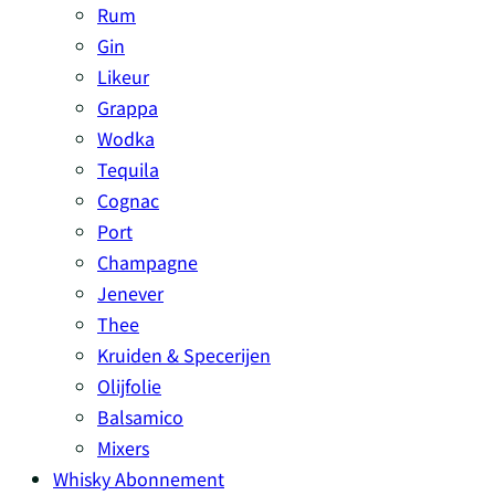
Rum
Gin
Likeur
Grappa
Wodka
Tequila
Cognac
Port
Champagne
Jenever
Thee
Kruiden & Specerijen
Olijfolie
Balsamico
Mixers
Whisky Abonnement