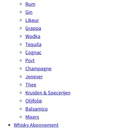
Rum
Gin
Likeur
Grappa
Wodka
Tequila
Cognac
Port
Champagne
Jenever
Thee
Kruiden & Specerijen
Olijfolie
Balsamico
Mixers
Whisky Abonnement