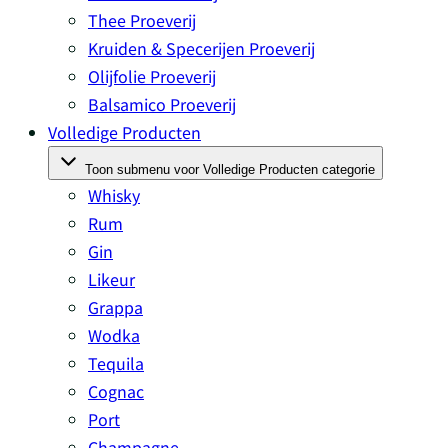
Thee Proeverij
Kruiden & Specerijen Proeverij
Olijfolie Proeverij
Balsamico Proeverij
Volledige Producten
Toon submenu voor Volledige Producten categorie
Whisky
Rum
Gin
Likeur
Grappa
Wodka
Tequila
Cognac
Port
Champagne