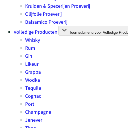
Kruiden & Specerijen Proeverij
Olijfolie Proeverij
Balsamico Proeverij
Volledige Producten
Toon submenu voor Volledige Produ
Whisky
Rum
Gin
Likeur
Grappa
Wodka
Tequila
Cognac
Port
Champagne
Jenever
Thee