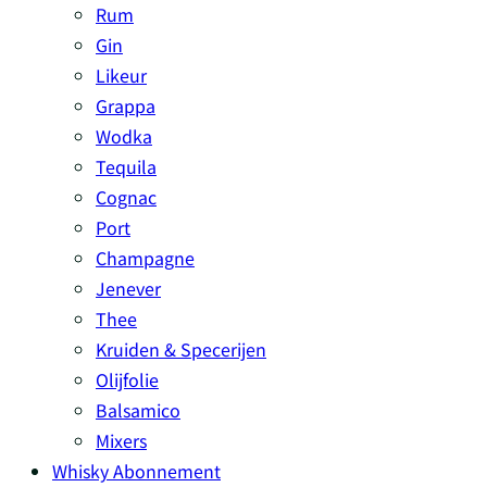
Rum
Gin
Likeur
Grappa
Wodka
Tequila
Cognac
Port
Champagne
Jenever
Thee
Kruiden & Specerijen
Olijfolie
Balsamico
Mixers
Whisky Abonnement