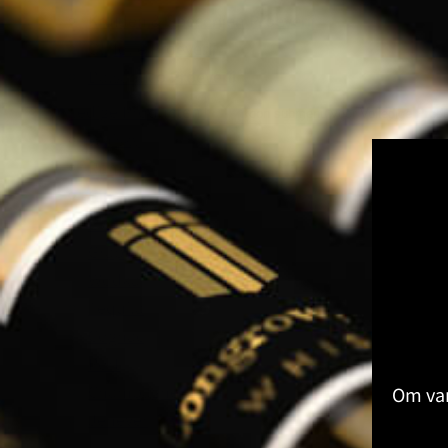
Kruiden & Specerijen Proeverij
Olijfolie Proeverij
Balsamico Proeverij
Volledige Producten
Toon submenu voor Volledige Produ
Whisky
Rum
Gin
Likeur
Grappa
Wodka
Tequila
Cognac
Port
Champagne
Om van
Jenever
Thee