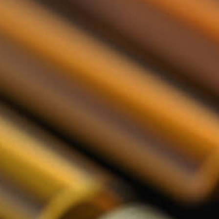
Relatiegeschenken
Nederlands
De Tasting Collections
Toon submenu voor De Tasting Co
Whisky Proeverij
Rum Proeverij
Gin Proeverij
Likeur Proeverij
Limoncello Proeverij
Tequila Proeverij
Vodka Proeverij
Grappa Proeverij
Jenever Proeverij
Thee Proeverij