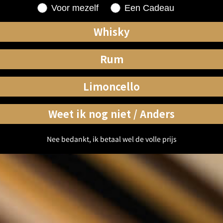
Shopping for
Voor mezelf
Een Cadeau
Whisky
Rum
Limoncello
Weet ik nog niet / Anders
Nee bedankt, ik betaal wel de volle prijs