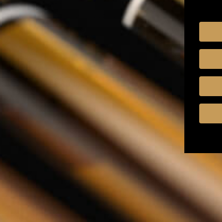
Kruiden & Specerijen
Olijfolie
Balsamico
Mixers
Whisky Abonnement
Relatiegeschenken
Nederlands
Zoeken
Zoeken
Sluiten
Home