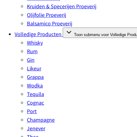
Kruiden & Specerijen Proeverij
Olijfolie Proeverij
Balsamico Proeverij
Volledige Producten
Toon submenu voor Volledige Produ
Whisky
Rum
Gin
Likeur
Grappa
Wodka
Tequila
Cognac
Port
Champagne
Jenever
Thee