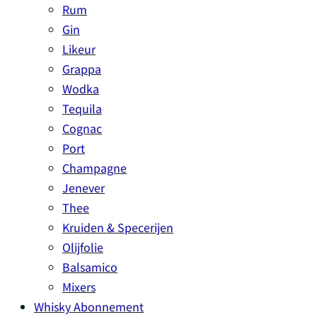
Rum
Gin
Likeur
Grappa
Wodka
Tequila
Cognac
Port
Champagne
Jenever
Thee
Kruiden & Specerijen
Olijfolie
Balsamico
Mixers
Whisky Abonnement