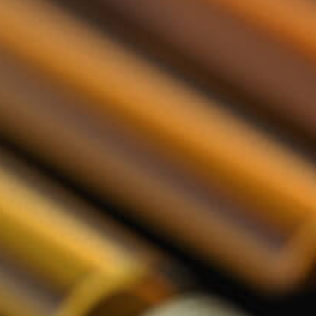
Relatiegeschenken
Nederlands
De Tasting Collections
Toon submenu voor De Tasting Co
Whisky Proeverij
Rum Proeverij
Gin Proeverij
Likeur Proeverij
Limoncello Proeverij
Tequila Proeverij
Vodka Proeverij
Grappa Proeverij
Jenever Proeverij
Thee Proeverij