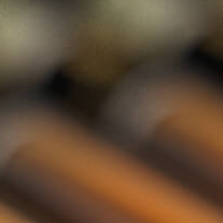
Rum
Gin
Likeur
Grappa
Wodka
Tequila
Cognac
Port
Champagne
Jenever
Thee
Kruiden & Specerijen
Olijfolie
Balsamico
Mixers
Whisky Abonnement