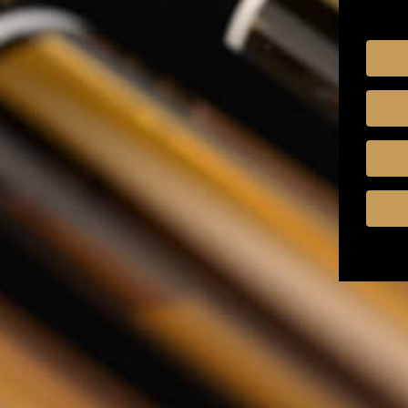
Kruiden & Specerijen
Olijfolie
Balsamico
Mixers
Whisky Abonnement
Relatiegeschenken
Nederlands
Zoeken
Zoeken
Sluiten
Home