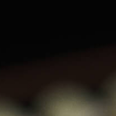
Likeur Proeverij
Limoncello Proeverij
Tequila Proeverij
Vodka Proeverij
Grappa Proeverij
Jenever Proeverij
Thee Proeverij
Kruiden & Specerijen Proeverij
Olijfolie Proeverij
Balsamico Proeverij
Volledige Producten
Menu
Volledige Producten
Bekijk alles
Whisky