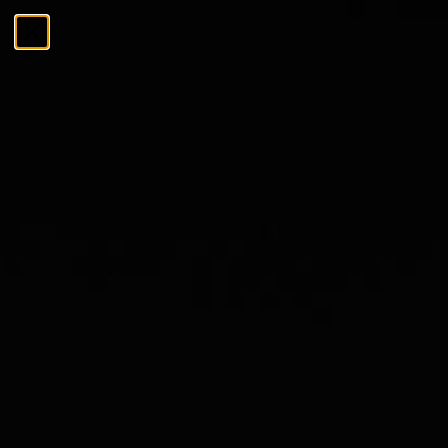
Ga naar de inhoud
Menu
Sluiten
Zoeken
Zoeken
De Tasting Collections
Menu
De Tasting Collections
Bekijk alles
Whisky Proeverij
Rum Proeverij
Gin Proeverij