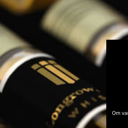
Kruiden & Specerijen Proeverij
Olijfolie Proeverij
Balsamico Proeverij
Volledige Producten
Toon submenu voor Volledige Produ
Whisky
Rum
Gin
Likeur
Grappa
Wodka
Tequila
Cognac
Port
Champagne
Om van
Jenever
Thee