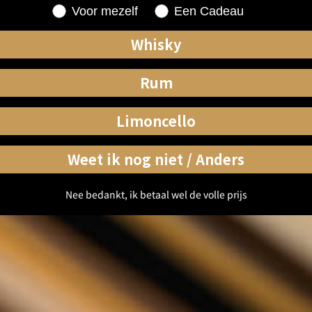
Shopping for
Voor mezelf
Een Cadeau
Whisky
Rum
Limoncello
Weet ik nog niet / Anders
Nee bedankt, ik betaal wel de volle prijs