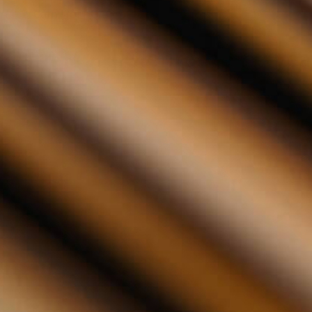
Càrn Mòr - Glenrothes, 9 years 70cl
Càrn Mòr - Glenrothes, 9 yea