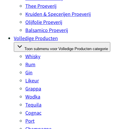
Thee Proeverij
Kruiden & Specerijen Proeverij
Olijfolie Proeverij
Balsamico Proeverij
Volledige Producten
Toon submenu voor Volledige Producten categorie
Whisky
Rum
Gin
Likeur
Grappa
Wodka
Tequila
Cognac
Port
Champagne