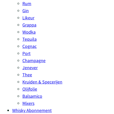
Rum
Gin
Likeur
Grappa
Wodka
Tequila
Cognac
Port
Champagne
Jenever
Thee
Kruiden & Specerijen
Olijfolie
Balsamico
Mixers
Whisky Abonnement