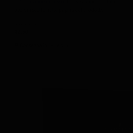
in Confezione di Lusso
Il prezzo dipende dalle
opzioni scelte nella pagina del prodotto.
A partire da
42,50
Consegna in 2-3 giorni