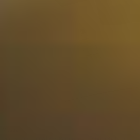
Mostra
Degustazione di Whisky Regalo Set di 3 bottigliette in