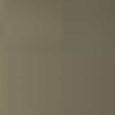
Mostra
Degustazione di Whisky Regalo Set di 3 bottigliette
in Confezione di Lusso
27,95
Non Disponibile
8
elementi
Mostra
Una meravigliosa serata di Tasting
Collection whisky
Il whisky è emozione, ma anche piacere. Con una Whisky
Tasting Collection, regali una serata bellissima e ricordi