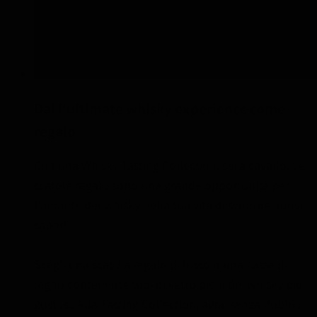
Dai l'ultimate whisky experience come
regalo
Con una Whisky Tasting Collection, sei a cavallo. Le
scatole regalo sono una grande opportunità per
l'amante del whisky nella tua vita di scoprire nuovi
sapori.
Scegli una scatola regalo di lusso o una cassa di
legno contenente tubi di vetro pieni dei whisky più
gustosi. Alla Tasting Collection, avrai senza dubbio