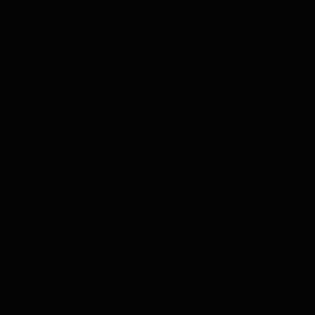
Mostra
Degustazione di Whisky Regalo Set di 3 bottigliette
in Confezione di Lusso
24,50
Non Disponibile