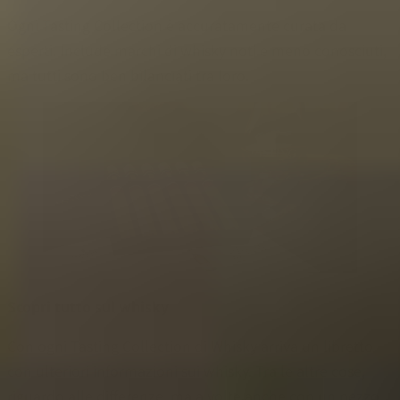
Ogni Tasting Collection è accuratamente curata da
esperti. Include marchi di whisky noti e meno conosciuti,
ma tutti sono ben bilanciati tra loro.
Scopri tutto sul whisky
Con ogni Tasting Collection di Whisky arriva un libretto
con ulteriori informazioni sui whisky. Tra le altre cose,
riguardo alle differenze, ma a volte anche con un pezzo