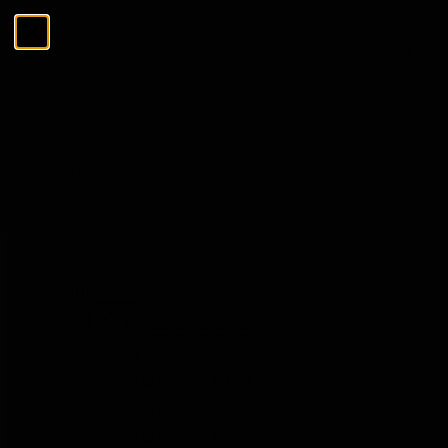
Salta al contenuto
Menu
Chiudi
Cerca
Cerca
The Tasting Collections
Menu
The Tasting Collections
Mostra tutti
Degustazione di Whisky
Degustazione di Rum
Degustazione di Gin