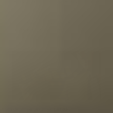
deliziosi, ideale per l'amante del whisky nella tua vita.
I whisky sono selezionati appositamente per la loro
variazione di sapore. Una Whisky Tasting Collection è
quindi un'esperienza. Sicuramente qualcosa di
memorabile. Non finirà sicuramente inutilizzato
nell'armadio.
Composto da intenditori di whisky