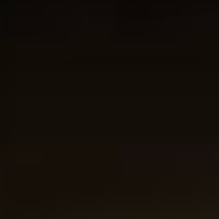
Mostra
Degustazione di Whisky Regalo Set di 12 bottigliette
in Confezione di Lusso in Legno
195,50
Non Disponibile