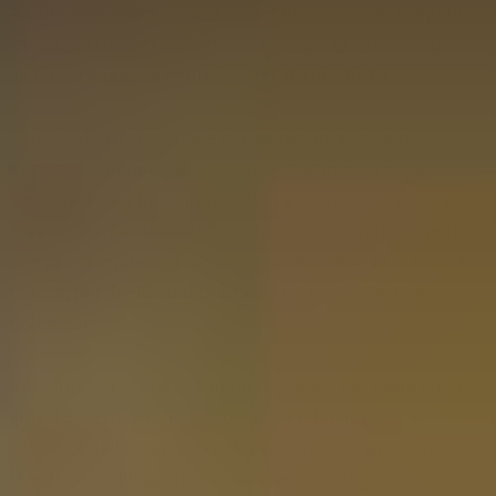
A volte può essere abbastanza difficile trovare il regalo
giusto per un amante del whisky. È per questo che ti
aiutiamo a fare un bellissimo regalo di whisky.
Puoi renderlo accessibile o lussuoso quanto vuoi.
Iniziando con una piacevole degustazione di whisky
composta da 3 tubi di vetro, fino a una con 12 whisky
pregiati in una elegante scatola di legno. Naturalmente,
sempre riempita con whisky di cui abbiamo la massima
fiducia, perché la qualità è la priorità nella Tasting
Collection.
Non importa se stai cercando un regalo per qualcuno che
ama il Scotch, l'Irlandese o i whisky del mondo, ad
esempio, dall'America o dal Giappone. Offriamo tutte
queste possibilità, oltre a qualche altra degustazione di