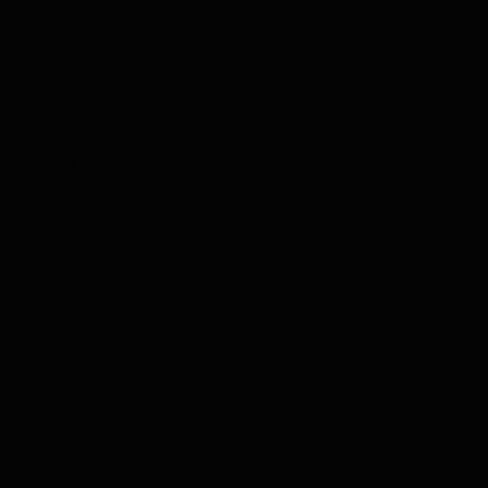
Mostra
Degustazione di Whisky Regalo Set di 12 bottigliette
in Confezione di Lusso
Il prezzo dipende dalle
opzioni scelte nella pagina del prodotto.
A partire da
75,50
Consegna in 2-3 giorni