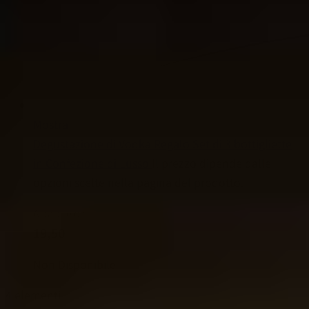
Mostra
Degustazione di Vodka Regalo Set di 3 bottigliette
in Confezione di Lusso
Il prezzo dipende dalle
opzioni scelte nella pagina del prodotto.
A partire da
19,50
Non Disponibile
4
elementi