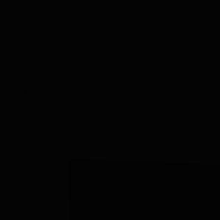
Mostra
Degustazione di Vodka Regalo Set di 12 bottigliette
in Confezione di Lusso
74,95
Consegna in 2-3 giorni