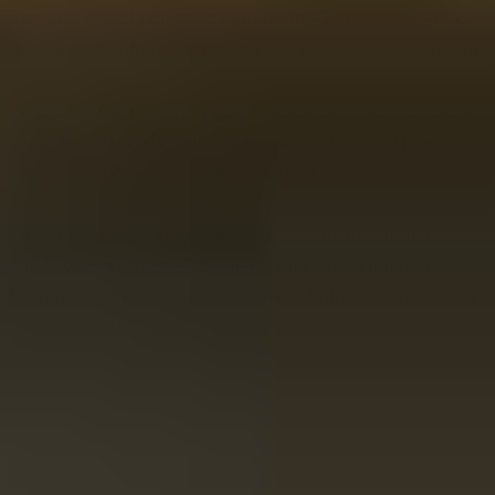
lussuosa scatola di legno contenente 24 diverse vodka,
ogni degustazione è realizzata con un focus sulla qualità.
Le scatole regalo contengono vodka da regioni classiche
come la Russia e la Polonia, ma anche da paesi meno
ovvi, come i Paesi Bassi, la Scozia e la Svizzera.
Lo sapevi, ad esempio, che c'è un produttore francese
che fa vodka dall'uva? O che c'è una vodka italiana
filtrata con marmo? La diversità è infinita. C'è una vodka
che attira tutti.