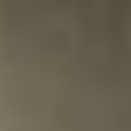
Mostra
Degustazione di Vodka Regalo Set di 3 bottigliette in
Confezione di Lusso
Il prezzo dipende dalle opzioni
scelte nella pagina del prodotto.
A partire da
19,50