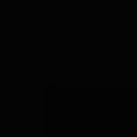
opzioni scelte nella pagina del prodotto.
A partire da
38,95
Consegna in 2-3 giorni