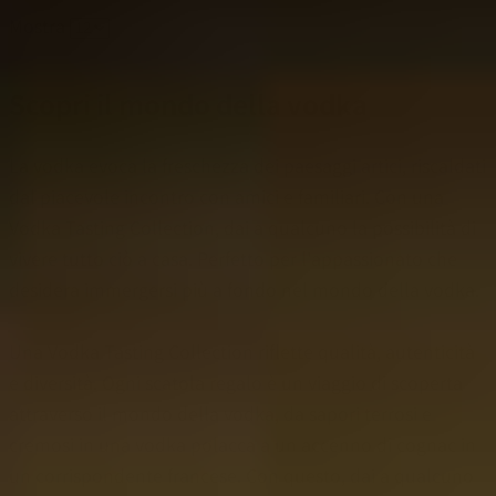
Mostra
Scopri il mondo della vodka
La vodka evoca la freschezza dei paesaggi artici, riscaldati
dal piacevole incontro con amici e familiari. Con una
Vodka Tasting Collection, dai a qualcuno la possibilità di
vivere tutto ciò a casa. Perfetto per l'appassionato che
desidera immergersi più a fondo nel mondo della vodka.
Una Vodka Tasting Collection riflette qualità, autenticità
e diversità. Ogni scatola regalo è un viaggio di scoperta
attraverso il mondo della vodka, da sapori terrosi e
cremosi in una vodka polacca a un accenno di cognac in
un corrispondente francese. Con questo, dai a qualcuno