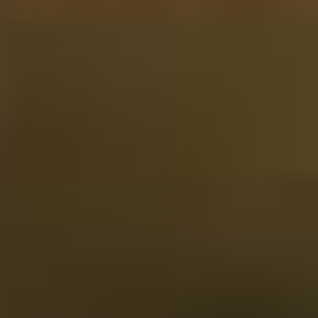
Un'esperienza di Vodka unica
Una degustazione di vodka è un regalo che ispira e
sorprende. Perfetto per chi ama scoprire nuovi sapori e
apprezza le storie dietro le bottiglie.
Le migliori vodke per ogni gusto
Scegliere un regalo che faccia impressione può essere
piuttosto impegnativo. Cosa si regala a un amante della
vodka che già sa molto su questa bevanda versatile? Non
preoccuparti, abbiamo la soluzione.
Tasting Collection ha regali per ogni budget. Che tu
scelga una deliziosa degustazione di 3 tubi di vetro o una