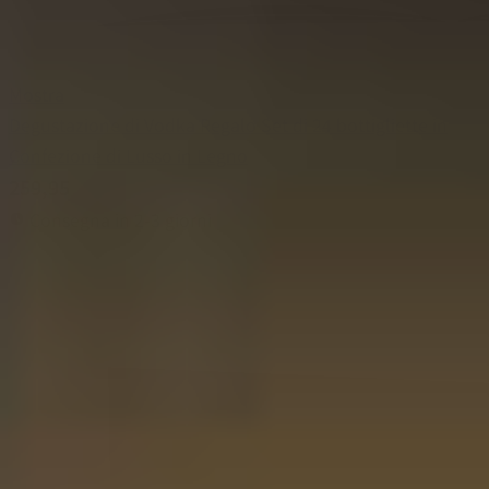
Mostra
Degustazione di Vodka Regalo Set di 24 bottigliette in
Confezione di Lusso in Legno
259,95
Consegna in 2-3 giorni