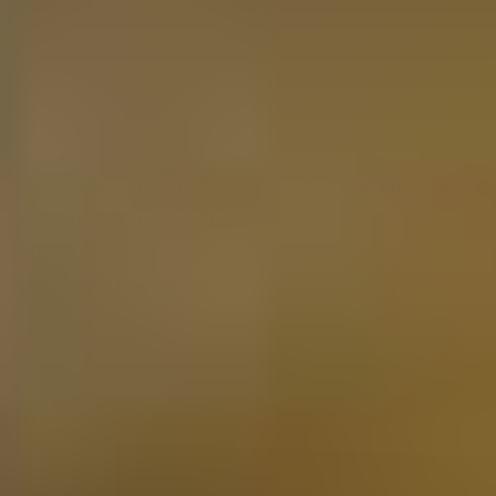
Mostra
Degustazione di Vodka Regalo Set di 12 bottigliette in
Confezione di Lusso in Legno
120,95
Consegna in 2-3 giorni