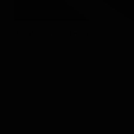
Il regalo di vodka definitivo
La vodka è molto più di una bevanda neutra. Dietro
questo jolly si nasconde artigianato, purezza e
carattere. Pertanto, fai un regalo elegante a un
amante della vodka nella tua vita con una
confezione regalo di Tasting Collection, piena di
nuovi sapori e conoscenze interessanti.
Le vodka sono confezionate in modo elegante e
distribuite in tubi di vetro. Quantità perfette per
gustare e assaporare. Un regalo pensato di Tasting
Collection, adatto a qualsiasi budget.