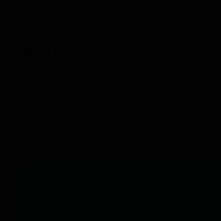
Vodka Regalo
Il regalo per l'amante della vodka
Smetti di cercare, perché abbiamo il regalo perfetto per il
vero amante della vodka. Le lussuose degustazioni a casa
di Tasting Collection sono un regalo già pronto: vodke
raffinate selezionate da esperti.