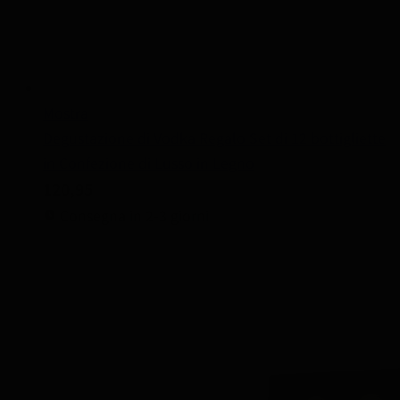
Mostra
Degustazione di Vodka Regalo Set di 12 bottigliette
in Confezione di Lusso in Legno
120,95
Consegna in 2-3 giorni