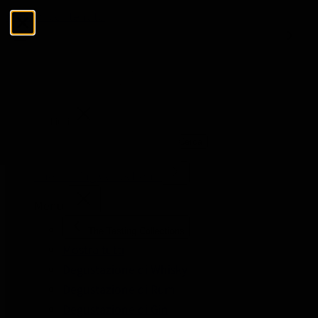
Salta al contenuto
Menu
Chiudi
Cerca
Cerca
The Tasting Collections
Menu
The Tasting Collections
Mostra tutti
Degustazione di Whisky
Degustazione di Rum
Degustazione di Gin