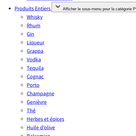
Produits Entiers
Afficher le sous-menu pour la catégorie P
Whisky
Rhum
Gin
Liqueur
Grappa
Vodka
Tequila
Cognac
Porto
Champagne
Genièvre
Thé
Herbes et épices
Huile d'olive
Balsamico