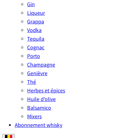
Gin
Liqueur
Grappa
Vodka
Tequila
Cognac
Porto
Champagne
Genièvre
Thé
Herbes et épices
Huile d'olive
Balsamico
Mixers
Abonnement whisky