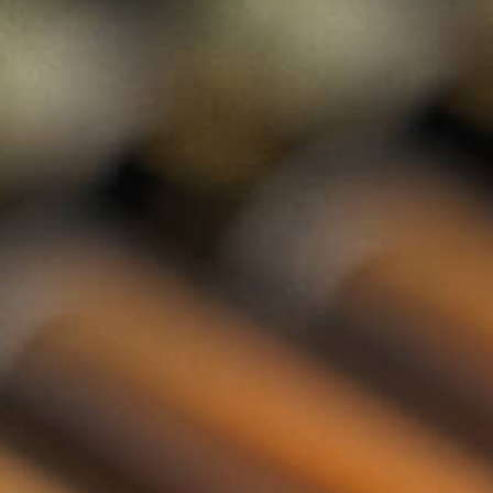
Gin
Likeur
Grappa
Vodka
Tequila
Cognac
Port
Champagne
Jenever
Thee
Kruiden & Specerijen
Olijfolie
Balsamico
Mixers
Whisky Abonnement