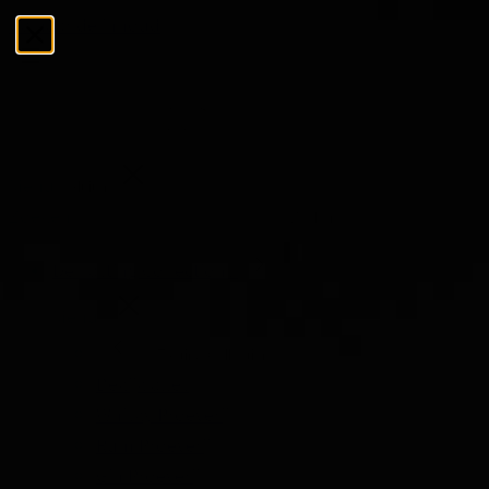
Ga naar de inhoud
Menu
Sluiten
Zoeken
Zoeken
De Tasting Collections
Menu
De Tasting Collections
Bekijk alles
Whisky Proeverij
Rum Proeverij
Gin Proeverij