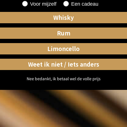
Shopping for
Voor mijzelf
Een cadeau
Whisky
Rum
Limoncello
Weet ik niet / Iets anders
Nee bedankt, ik betaal wel de volle prijs