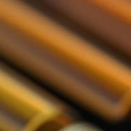
Nederlands
De Tasting Collections
Toon submenu voor De Tasting Co
Whisky Proeverij
Rum Proeverij
Gin Proeverij
Likeur Proeverij
Limoncello Proeverij
Tequila Proeverij
Vodka Proeverij
Grappa Proeverij
Thee Proeverij
Kruiden & Specerijen Proeverij
Olijfolie Proeverij
Balsamico Proeverij