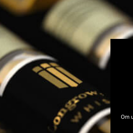
Volledige Producten
Toon submenu voor Volledige Produ
Whisky
Rum
Gin
Likeur
Grappa
Vodka
Tequila
Cognac
Port
Champagne
Jenever
Thee
Om u
Kruiden & Specerijen
Olijfolie
Balsamico