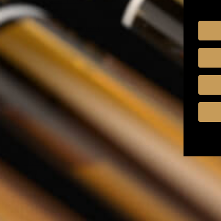
Mixers
Whisky Abonnement
Nederlands
Zoeken
Zoeken
Sluiten
Home
Courvoisier - XO 70cl
Courvoisier - XO 70cl