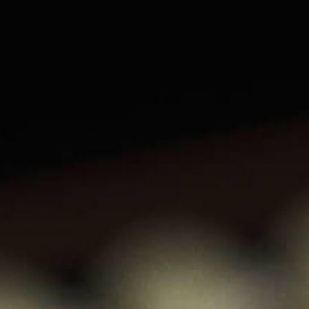
Likeur Proeverij
Limoncello Proeverij
Tequila Proeverij
Vodka Proeverij
Grappa Proeverij
Thee Proeverij
Kruiden & Specerijen Proeverij
Olijfolie Proeverij
Balsamico Proeverij
Volledige Producten
Menu
Volledige Producten
Bekijk alles
Whisky
Rum