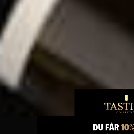
Du får
10