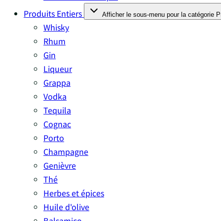
Produits Entiers
Afficher le sous-menu pour la catégorie P
Whisky
Rhum
Gin
Liqueur
Grappa
Vodka
Tequila
Cognac
Porto
Champagne
Genièvre
Thé
Herbes et épices
Huile d'olive
Balsamico