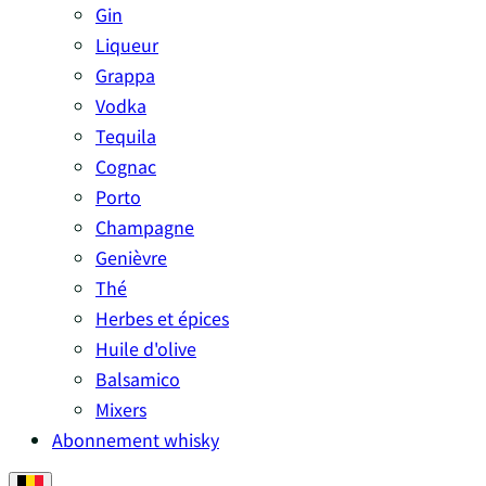
Gin
Liqueur
Grappa
Vodka
Tequila
Cognac
Porto
Champagne
Genièvre
Thé
Herbes et épices
Huile d'olive
Balsamico
Mixers
Abonnement whisky