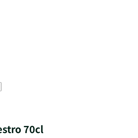
Shopping for
Pour moi-même
Un cadeau
Whisky
Rhum
Limoncello
Je ne sais pas / Autre
Non merci, je paierai le prix fort
stro 70cl