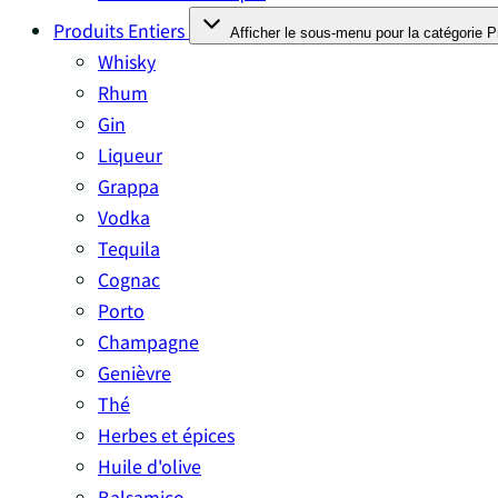
Produits Entiers
Afficher le sous-menu pour la catégorie P
Whisky
Rhum
Gin
Liqueur
Grappa
Vodka
Tequila
Cognac
Porto
Champagne
Genièvre
su
Thé
Herbes et épices
Huile d'olive
Pour b
Balsamico