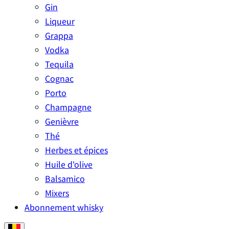
Gin
Liqueur
Grappa
Vodka
Tequila
Cognac
Porto
Champagne
Genièvre
Thé
Herbes et épices
Huile d'olive
Balsamico
Mixers
Abonnement whisky