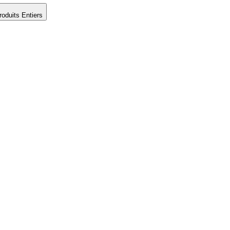
roduits Entiers
Bénéficiez de
10 % de réductio
r votre comman
énéficier de votre réduction, il vous suffit de choisir p
et ce que vous achetez :