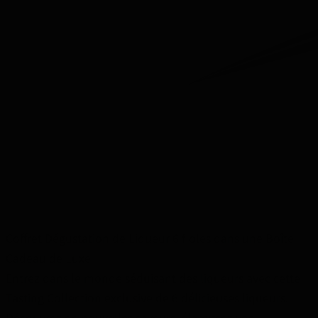
Coffret Dégustation de Liqueur 6 fioles dans une Boîte
Cadeau de Luxe
Entrez dans le monde séduisant des liqueurs avec cette
Tasting Collection exclusive de 6 délicieuses liqueurs.
Découvrez de nouvelles saveurs, élargissez vos