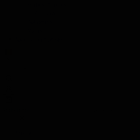
Herbes et épices
Huile d'olive
Balsamico
Mixers
Abonnement whisky
Français
Rechercher
Rechercher
Fermer
Accueil