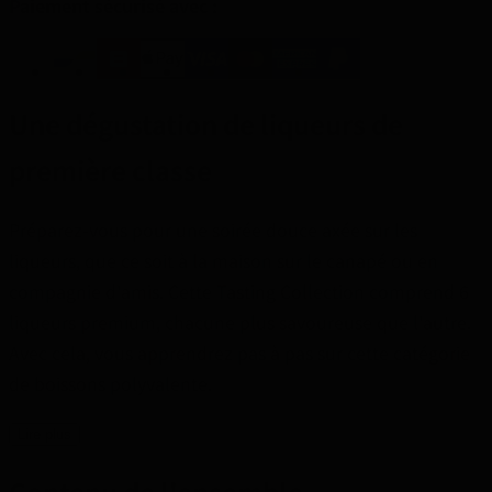
Paiement sécurisé avec :
Une dégustation de liqueurs de
première classe
Préparez-vous pour une soirée douce axée sur les
liqueurs, que ce soit à la maison sur le canapé ou en
compagnie d'amis. Cette Tasting Collection comprend 6
liqueurs premium, chacune plus savoureuse que l'autre.
Avec cela, vous apprendrez pas à pas sur cette catégorie
de boissons polyvalente.
Lire plus
Contenu de l'ensemble