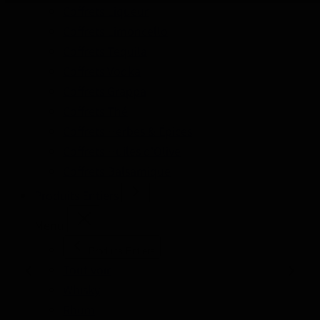
Coffrets Liqueur
Coffrets Limoncello
Coffrets Tequila
Coffrets Vodka
Coffrets Grappa
Coffrets Thé
Coffrets Herbes & Épices
Coffrets Huiles d'Olive
Coffrets Balsamique
Produits Entiers
Menu
Produits Entiers
Tout voir
Whisky
Rhum