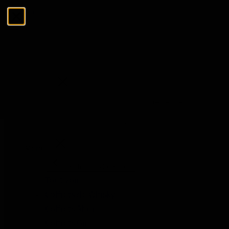
Allez au contenu
Menu
Fermer
Rechercher
Rechercher
Les Tasting Collections
Menu
Les Tasting Collections
Tout voir
Coffrets de Whisky
Coffrets Rhum
Coffrets Gin