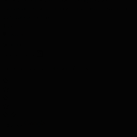
connaissances, ou surprenez un connaisseur avec cette
boîte cadeau de luxe.
41,50
Livré jeudi
Quantité
Ajouter au panier
La note du site est de 4.6 sur 5 étoiles
1062 avis