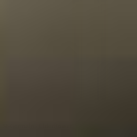
France
20%
St-Germain - Elderflower