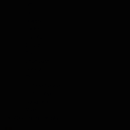
Gin
Liqueur
Grappa
Vodka
Tequila
Cognac
Porto
Champagne
Genièvre
Thé
Herbes et épices
Huile d'olive
Balsamico
Mixers
Abonnement whisky