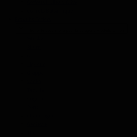
Coffrets Huiles d'Olive
Coffrets Balsamique
Produits Entiers
Afficher le sous-menu pour la catégorie Produits Entiers
Whisky
Rhum
Gin
Liqueur
Grappa
Vodka
Tequila
Cognac
Porto
Champagne
Genièvre
Thé