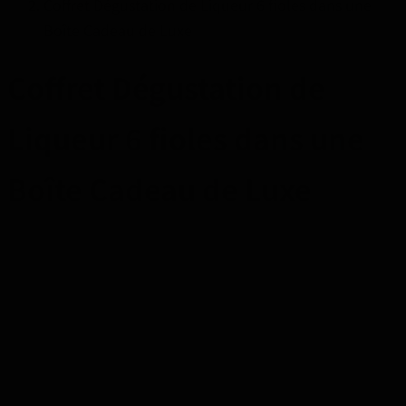
Coffret Dégustation de Liqueur 6 fioles dans une
Boîte Cadeau de Luxe
Coffret Dégustation de
Liqueur 6 fioles dans une
Boîte Cadeau de Luxe