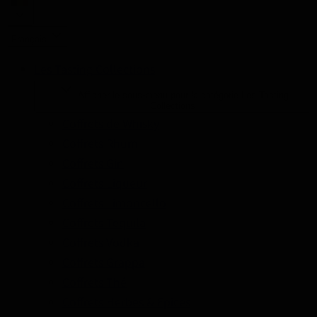
Français
Les Tasting Collections
Afficher le sous-menu pour la catégorie Les Tasting
Collections
Coffrets de Whisky
Coffrets Rhum
Coffrets Gin
Coffrets Liqueur
Coffrets Limoncello
Coffrets Tequila
Coffrets Vodka
Coffrets Grappa
Coffrets Thé
Coffrets Herbes & Épices