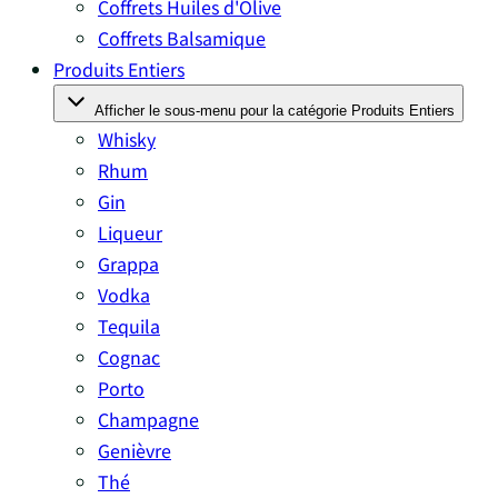
Coffrets Huiles d'Olive
Coffrets Balsamique
Produits Entiers
Afficher le sous-menu pour la catégorie Produits Entiers
Whisky
Rhum
Gin
Liqueur
Grappa
Vodka
Tequila
Cognac
Porto
Champagne
Genièvre
Thé