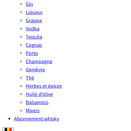
Gin
Liqueur
Grappa
Vodka
Tequila
Cognac
Porto
Champagne
Genièvre
Thé
Herbes et épices
Huile d'olive
Balsamico
Mixers
Abonnement whisky