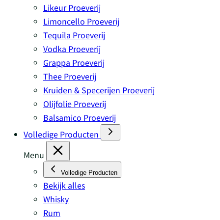
Likeur Proeverij
Limoncello Proeverij
Tequila Proeverij
Vodka Proeverij
Grappa Proeverij
Thee Proeverij
Kruiden & Specerijen Proeverij
Olijfolie Proeverij
Balsamico Proeverij
Volledige Producten
Menu
Volledige Producten
Bekijk alles
Whisky
Rum