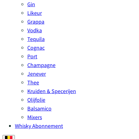
Gin
Likeur
Grappa
Vodka
Tequila
Cognac
Port
Champagne
Jenever
Thee
Kruiden & Specerijen
Olijfolie
Balsamico
Mixers
Whisky Abonnement