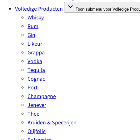
Volledige Producten
Toon submenu voor Volledige Produ
Whisky
Rum
Gin
Likeur
Grappa
Vodka
Tequila
Cognac
Port
Champagne
Jenever
Thee
Kruiden & Specerijen
Olijfolie
Balsamico