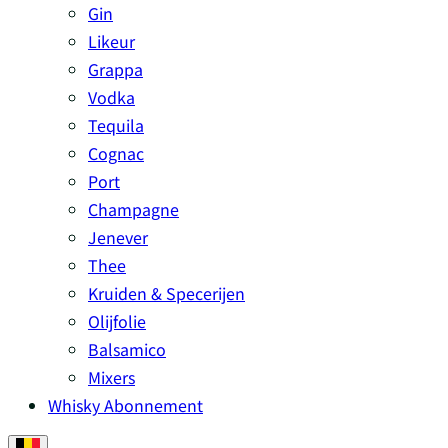
Gin
Likeur
Grappa
Vodka
Tequila
Cognac
Port
Champagne
Jenever
Thee
Kruiden & Specerijen
Olijfolie
Balsamico
Mixers
Whisky Abonnement