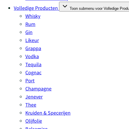
Volledige Producten
Toon submenu voor Volledige Produ
Whisky
Rum
Gin
Likeur
Grappa
Vodka
Tequila
Cognac
Port
Champagne
Jenever
Thee
Kruiden & Specerijen
Olijfolie
Balsamico