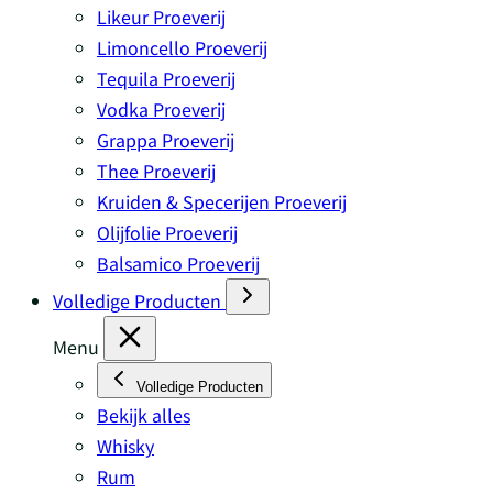
Likeur Proeverij
Limoncello Proeverij
Tequila Proeverij
Vodka Proeverij
Grappa Proeverij
Thee Proeverij
Kruiden & Specerijen Proeverij
Olijfolie Proeverij
Balsamico Proeverij
Volledige Producten
Menu
Volledige Producten
Bekijk alles
Whisky
Rum