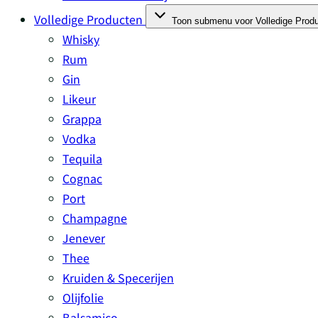
Volledige Producten
Toon submenu voor Volledige Produ
Whisky
Rum
Gin
Likeur
Grappa
Vodka
Tequila
Cognac
Port
Champagne
Jenever
Thee
Kruiden & Specerijen
Olijfolie
Balsamico