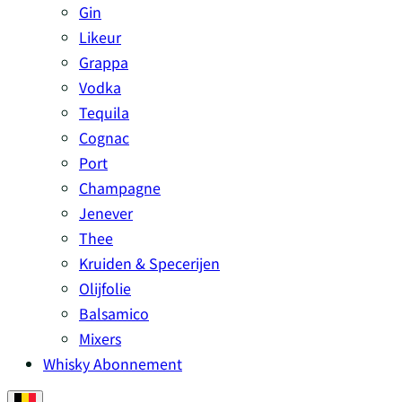
Gin
Likeur
Grappa
Vodka
Tequila
Cognac
Port
Champagne
Jenever
Thee
Kruiden & Specerijen
Olijfolie
Balsamico
Mixers
Whisky Abonnement