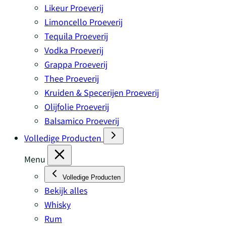
Likeur Proeverij
Limoncello Proeverij
Tequila Proeverij
Vodka Proeverij
Grappa Proeverij
Thee Proeverij
Kruiden & Specerijen Proeverij
Olijfolie Proeverij
Balsamico Proeverij
Volledige Producten
Menu
Volledige Producten
Bekijk alles
Whisky
Rum