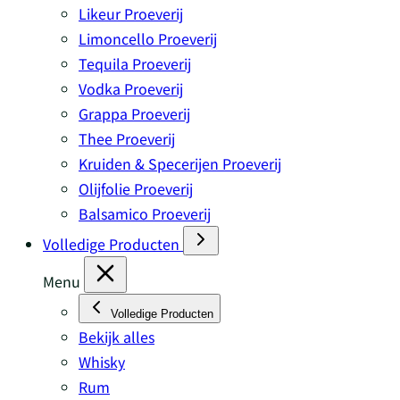
Likeur Proeverij
Limoncello Proeverij
Tequila Proeverij
Vodka Proeverij
Grappa Proeverij
Thee Proeverij
Kruiden & Specerijen Proeverij
Olijfolie Proeverij
Balsamico Proeverij
Volledige Producten
Menu
Volledige Producten
Bekijk alles
Whisky
Rum