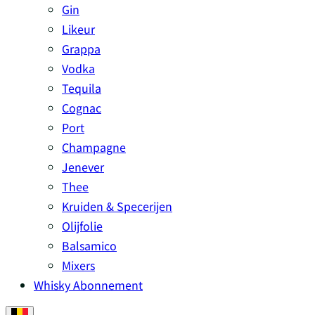
Gin
Likeur
Grappa
Vodka
Tequila
Cognac
Port
Champagne
Jenever
Thee
Kruiden & Specerijen
Olijfolie
Balsamico
Mixers
Whisky Abonnement