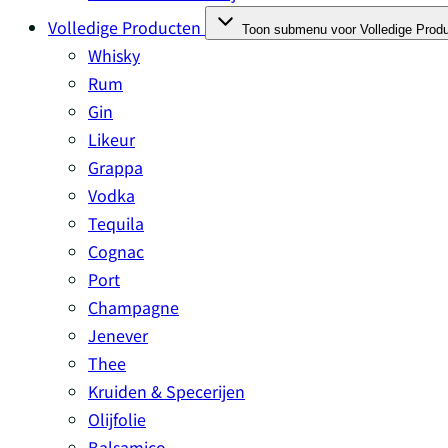
Volledige Producten
Toon submenu voor Volledige Produ
Whisky
Rum
Gin
Likeur
Grappa
Vodka
Tequila
Cognac
Port
Champagne
Jenever
Thee
Kruiden & Specerijen
Olijfolie
Balsamico