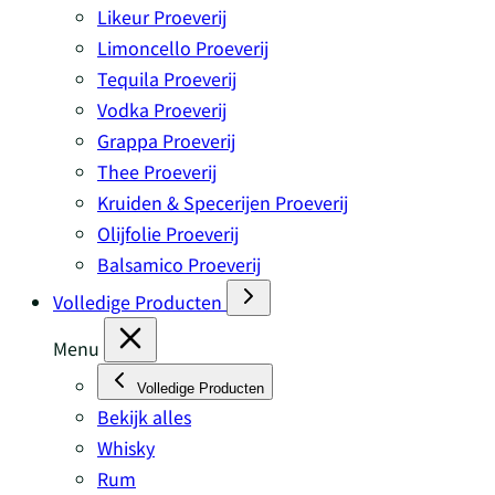
Likeur Proeverij
Limoncello Proeverij
Tequila Proeverij
Vodka Proeverij
Grappa Proeverij
Thee Proeverij
Kruiden & Specerijen Proeverij
Olijfolie Proeverij
Balsamico Proeverij
Volledige Producten
Menu
Volledige Producten
Bekijk alles
Whisky
Rum