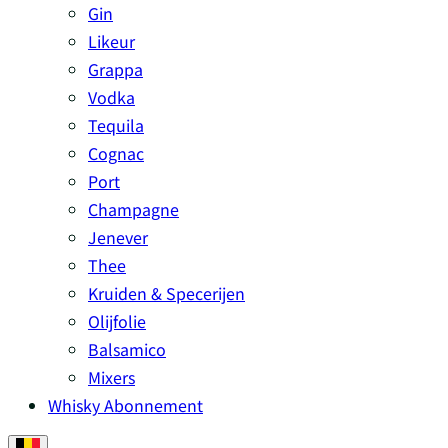
Gin
Likeur
Grappa
Vodka
Tequila
Cognac
Port
Champagne
Jenever
Thee
Kruiden & Specerijen
Olijfolie
Balsamico
Mixers
Whisky Abonnement