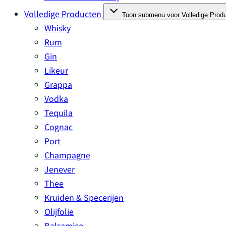
Volledige Producten
Toon submenu voor Volledige Produ
Whisky
Rum
Gin
Likeur
Grappa
Vodka
Tequila
Cognac
Port
Champagne
Jenever
Thee
Kruiden & Specerijen
Olijfolie
Balsamico