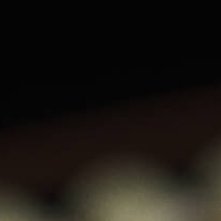
Likeur Proeverij
Limoncello Proeverij
Tequila Proeverij
Vodka Proeverij
Grappa Proeverij
Thee Proeverij
Kruiden & Specerijen Proeverij
Olijfolie Proeverij
Balsamico Proeverij
Volledige Producten
Menu
Volledige Producten
Bekijk alles
Whisky
Rum