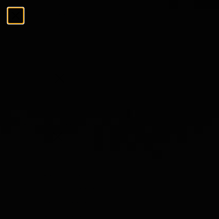
Ga naar de inhoud
Menu
Sluiten
Zoeken
Zoeken
De Tasting Collections
Menu
De Tasting Collections
Bekijk alles
Whisky Proeverij
Rum Proeverij
Gin Proeverij