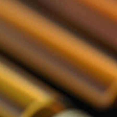
Nederlands
De Tasting Collections
Toon submenu voor De Tasting Co
Whisky Proeverij
Rum Proeverij
Gin Proeverij
Likeur Proeverij
Limoncello Proeverij
Tequila Proeverij
Vodka Proeverij
Grappa Proeverij
Thee Proeverij
Kruiden & Specerijen Proeverij
Olijfolie Proeverij
Balsamico Proeverij