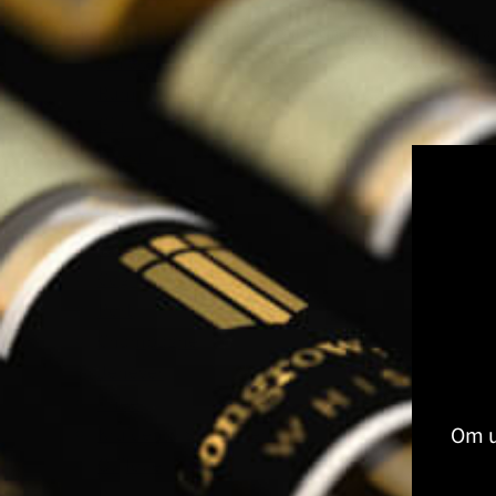
Volledige Producten
Toon submenu voor Volledige Produ
Whisky
Rum
Gin
Likeur
Grappa
Vodka
Tequila
Cognac
Port
Champagne
Jenever
Thee
Om u
Kruiden & Specerijen
Olijfolie
Balsamico