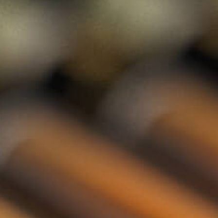
Gin
Likeur
Grappa
Vodka
Tequila
Cognac
Port
Champagne
Jenever
Thee
Kruiden & Specerijen
Olijfolie
Balsamico
Mixers
Whisky Abonnement