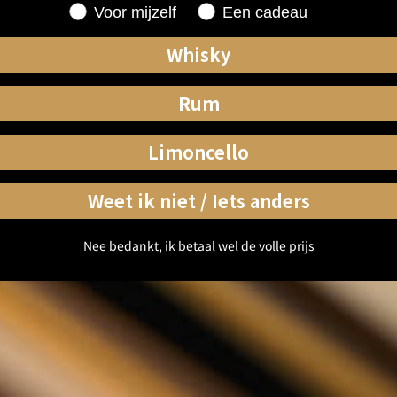
Shopping for
Voor mijzelf
Een cadeau
Whisky
Rum
Limoncello
Weet ik niet / Iets anders
Nee bedankt, ik betaal wel de volle prijs