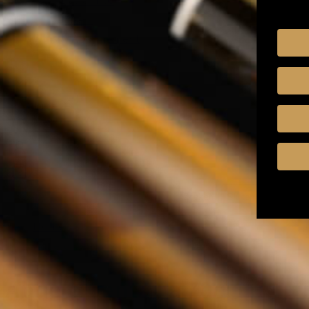
Mixers
Whisky Abonnement
Nederlands
Zoeken
Zoeken
Sluiten
Home
Abuelo Centuria 70cl
Abuelo Centuria 70cl