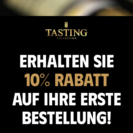
Erhalten Sie
10% Rabatt
auf Ihre erste
Bestellung!