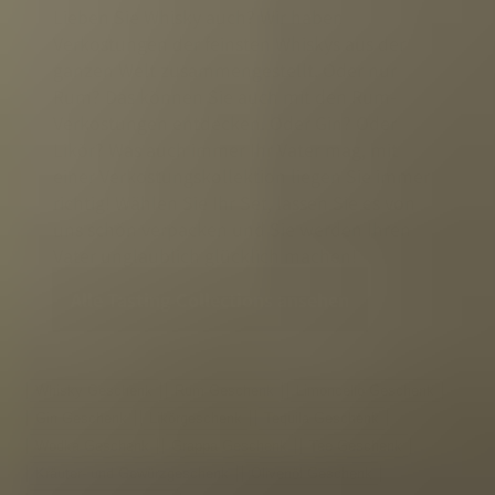
Lieben Sie Whisky auch? Wir haben
Verkostungen der feinsten Whiskys aus der
ganzen Welt zusammengestellt. Oder nur
Rum? Das können Sie auch mit den Rum-
Verkostungen entdecken. Oder Gin? Oder
Likör? Was auch immer Ihr Vater mag, mit
einer Verkostungskollektion liegen Sie immer
richtig! Wählen Sie Ihr Set, lassen Sie es von
uns schön verpacken und Sie werden Ihren
Vater unglaublich glücklich machen!
Alle Tasting Collections ansehen
Whisky Geschenk
Rum Geschenk
Limoncello Geschenk
Gin Geschenk
Likörgeschenk
Tequila Geschenk
Wodka Geschenk
Grappa Geschenk
Tee Geschenk
Kräuter- und Gewürzgeschenk
Olivenöl Geschenk