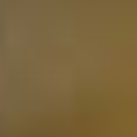
Anzeigen
Johnnie Walker Whisky Tasting Probierset 3 Fläschc
Verkostung im Geschenkset
30,95
Lieferung in 2-4 Tagen