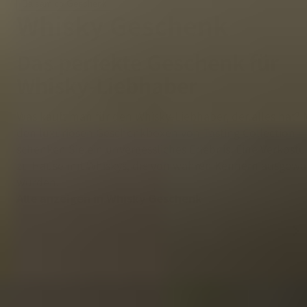
Balsamico Geschenk
Whisky Geschenk
Das perfekte Geschenk für
Whisky-Liebhaber
Was kauft man für den Whisky-Liebhaber, der alles hat? 
den luxuriösen Geschenkboxen von Tasting Collection
schenken Sie ein unvergessliches Erlebnis. Eine Verkost
zu Hause mit Whiskys, die von wahren Kennern ausgewä
wurden.
Alle anzeigen in Whisky Geschenk