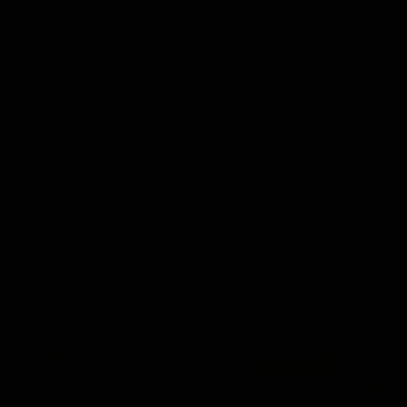
Balsamico
Mixers
Whisky Abonnement
Suchen
Suchen
Schließen
Startseite
Vaderdagcadeau AT
DAS ULTIMATIVE