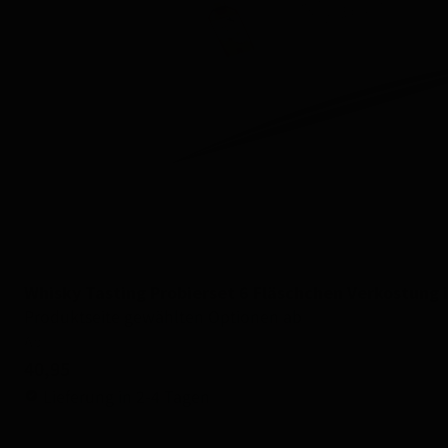
Whisky Tasting Probierset 6 Fläschchen Verkostung
Produktseite gewählten Optionen ab
Ab
40,95
Lieferung in 2-4 Tagen