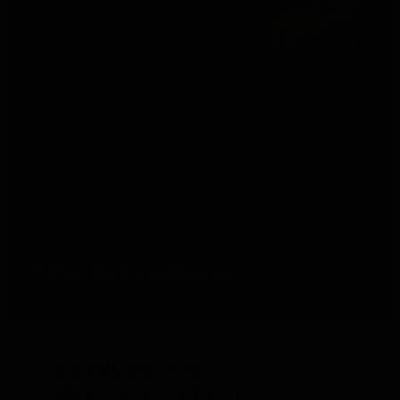
GESCHENK ZUM
VATERTAG
Überraschen Sie Ihren Vater mit einer luxuriösen
Verkostung zum Vatertag. Wählen Sie seinen
Lieblingsspirituosen und machen Sie ein Geschenk,
das garantiert Freude bereitet!
Wählen Sie Ihre Verkostung
Das beliebteste
Vatertagsgeschenk !