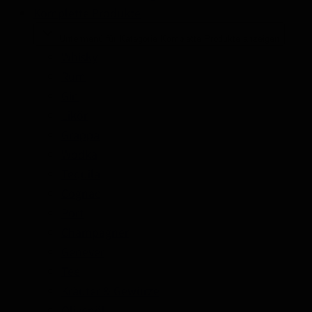
Komplette Produkte
Untermenü für Kategorie Komplette Produkte anzeigen
Whisky
Rum
Gin
Likör
Grappa
Wodka
Tequila
Cognac
Port
Champagner
Genever
Tee
Kräuter & Gewürze
Olivenöl