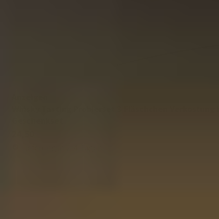
Anzeigen
Whisky Tasting Probierset 3 Fläschchen Verkostung 
Geschenkset
24,50
Lieferung in 2-4 Tagen