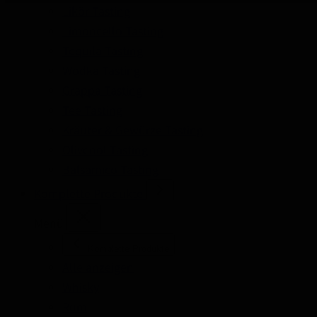
Likör Tasting
Limoncello Tasting
Tequila Tasting
Wodka Tasting
Grappa Tasting
Tee Tasting
Kräuter & Gewürze Tasting
Olivenöl Tasting
Balsamico Tasting
Komplette Produkte
Menü
Komplette Produkte
Alle anzeigen
Whisky
Rum