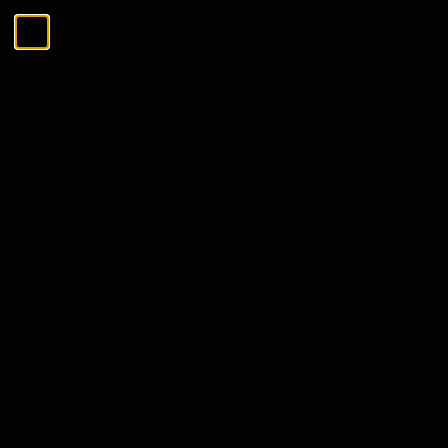
Zum Inhalt springen
Menü
Schließen
Suchen
Suchen
The Tasting Collections
Menü
The Tasting Collections
Alle anzeigen
Whisky Tasting
Rum Tasting
Gin Tasting