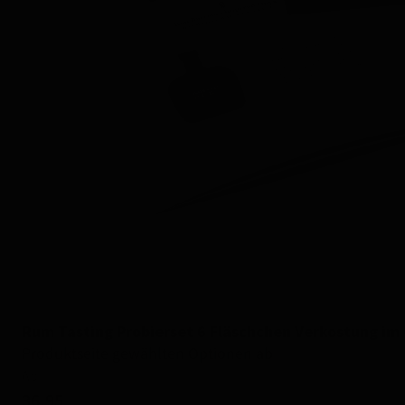
Rum Tasting Probierset 6 Fläschchen Verkostung i
Produktseite gewählten Optionen ab
Ab
36,95