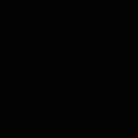
Gin
Likör
Grappa
Wodka
Tequila
Cognac
Port
Champagner
Genever
Tee
Kräuter & Gewürze
Olivenöl
Balsamico
Mixers
Whisky Abonnement