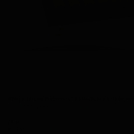
Whisky Tasting Probierset 12 Fläschchen Verkostun
Produktseite gewählten Optionen ab
Ab
74,50
Lieferung in 2-4 Tagen