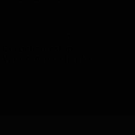
Mit 9,2/10 bewertet –
basierend auf über 1.043
Bewertungen
Die besten Geschenke zum Vatertag
Die beliebtesten
Vatertagsgeschenke
Verdient dein Vater / Großvater / Schwiegervater nicht
das allerbeste Geschenk? Mit einer Tasting Collection
schenken Sie ein wunderbares Luxusgeschenk mit den
besten Spirituosen, die von wahren Kennern speziell
ausgewählt wurden, um das maximum an Erfahrung zu
bieten.