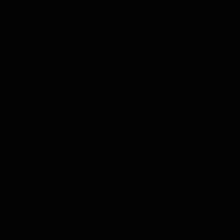
The Tasting Collections
Untermenü für Kategorie The Tasting Collections anzeigen
Whisky Tasting
Rum Tasting
Gin Tasting
Likör Tasting
Limoncello Tasting
Tequila Tasting
Wodka Tasting
Grappa Tasting
Tee Tasting
Kräuter & Gewürze Tasting
Olivenöl Tasting
Balsamico Tasting