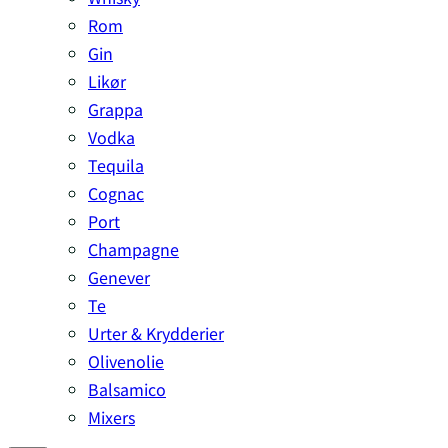
Rom
Gin
Likør
Grappa
Vodka
Tequila
Cognac
Port
Champagne
Genever
Te
Urter & Krydderier
Olivenolie
Balsamico
Mixers