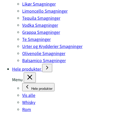
Likør Smagninger
Limoncello Smagninger
Tequila Smagninger
Vodka Smagninger
Grappa Smagninger
Te Smagninger
Urter og Krydderier Smagninger
Olivenolie Smagninger
Balsamico Smagninger
Hele produkter
Menu
Hele produkter
Vis alle
Whisky
Rom