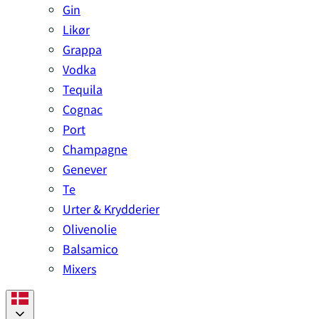
Gin
Likør
Grappa
Vodka
Tequila
Cognac
Port
Champagne
Genever
Te
Urter & Krydderier
Olivenolie
Balsamico
Mixers