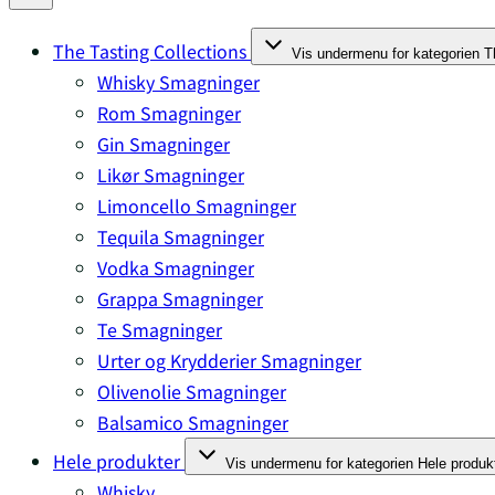
The Tasting Collections
Vis undermenu for kategorien T
Whisky Smagninger
Rom Smagninger
Gin Smagninger
Likør Smagninger
Limoncello Smagninger
Tequila Smagninger
Vodka Smagninger
Grappa Smagninger
Te Smagninger
Urter og Krydderier Smagninger
Olivenolie Smagninger
Balsamico Smagninger
Hele produkter
Vis undermenu for kategorien Hele produk
Whisky